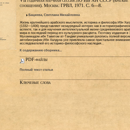
VII годичная научная сессия ЛО ИВ АН СССР (краткие
сообщения). Москва: ГРВЛ, 1971. С. 6—8.
Бациева, Светлана Михайловна
Жизнь крупнейшего арабского мыслителя, историка и философа Ибн Хал
(1332—1406) представляет незаурядный интерес как в историографичес
аспекте, так и для научения интеллектуальной жизни средневекового ара
мира в последний период его культурного расцвета. Поэтому изданная в 1
Мухаммадом ибн Тавитом ат-Танджи уникальная рукопись полной верси
автобиографии Ибн Халдуна ухе привлекла самое пристальное внимание
исследователей его историко-философского наследия...
К содержанию сборника...
PDF-файлы
Полный текст статьи
Ключевые слова