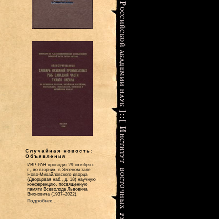
Случайная новость:
Объявления
ИВР РАН проводит 29 октября с.
г., во вторник, в Зеленом зале
Ново-Михайловского дворца
(Дворцовая наб., д. 18) научную
конференцию, посвященную
памяти Всеволода Львовича
Вихновича (1937–2022).
Подробнее...