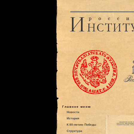
Главное меню
Новости
История
К 80-летию Победы
Структура