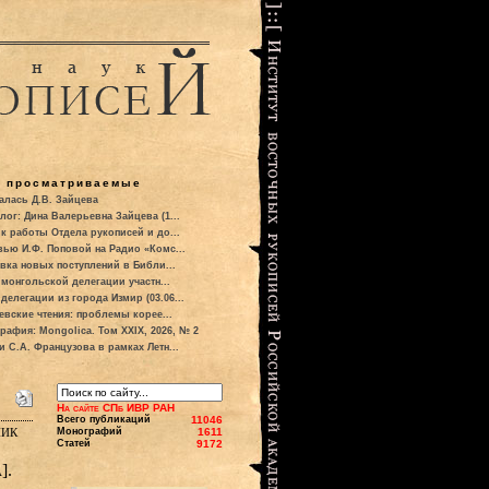
о просматриваемые
алась Д.В. Зайцева
лог: Дина Валерьевна Зайцева (1...
к работы Отдела рукописей и до...
вью И.Ф. Поповой на Радио «Комс...
вка новых поступлений в Библи...
 монгольской делегации участн...
делегации из города Измир (03.06...
евские чтения: проблемы корее...
рафия: Mongolica. Том XXIX, 2026, № 2
и С.А. Французова в рамках Летн...
На сайте СПб ИВР РАН
Всего публикаций
11046
ник
Монографий
1611
Статей
9172
].