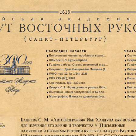
Последние новости
Част
Елисеевские чтения: проблемы корее...
Сконч
Юбилей С.Л. Бурмистрова
Некро
График работы Отдела рукописей и до...
Графи
Некролог: Дина Валерьевна Зайцева (1...
Интер
WMO: том 12, № 1(24), 2026
Выста
ППВ 23/2 (65), 2026
Визит
Скончалась Д.В. Зайцева
Визит 
Лекции С.А. Французова в рамках Летн...
Елисе
Выставка новых поступлений в Библи...
Моног
Монография: Японские древности (ист...
Лекци
Бациева С. М. «Автобиография» Ибн Халдуна как источ
для изучения его жизни и творчества // [Письменные
памятники и проблемы истории культуры народов Востока