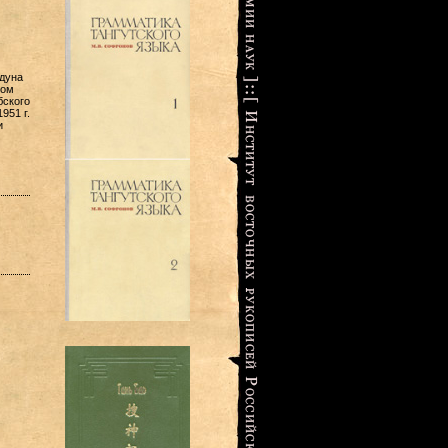
дуна
ком
бского
951 г.
и