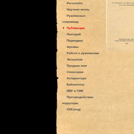
Personalia
Научная жизнь
Рукописные
сокровища
Публикации
Лекторий
Периодика
Архивы
Работа с рукописями
Экскурсии
Продажа книг
Спонсорам
Аспирантура
Библиотека
ИВР в СМИ
Противодействие
коррупции
IOM (eng)