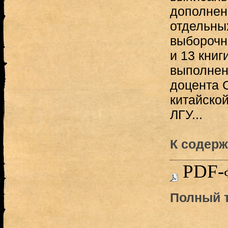
дополнен
отдельны
выборочна
и 13 книг
выполнен
доцента 
китайско
ЛГУ...
К содерж
PDF-
Полный т