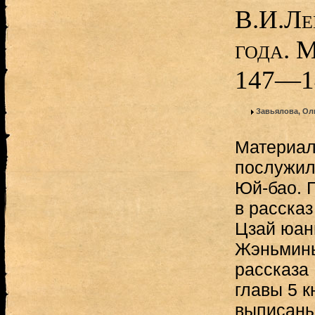
В.И.Ле
года. М
147—1
Завьялова, Ол
Материал
послужил
Юй-бао. Г
в расска
Цзай юан
Жэньминь
рассказа 
главы 5 к
выписаны