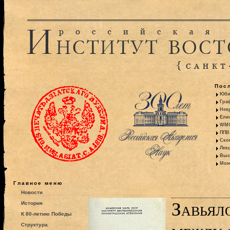
Пос
Юби
Гра
Некр
Ели
WMO:
ППВ 
Ско
Лекц
Выс
Моно
Главное меню
Новости
Завьяло
История
К 80-летию Победы
Структура