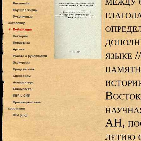
между 
Personalia
глагола
Научная жизнь
Рукописные
сокровища
опреде
Публикации
Лекторий
дополн
Периодика
Архивы
языке 
Работа с рукописями
Экскурсии
памятн
Продажа книг
Спонсорам
истори
Аспирантура
Библиотека
Восток
ИВР в СМИ
Противодействие
научна
коррупции
IOM (eng)
АН, по
летию 