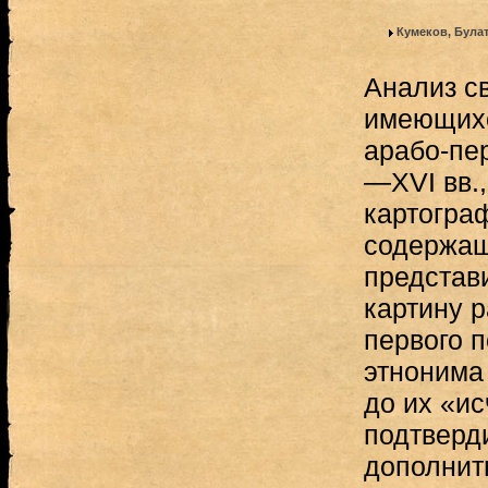
Кумеков, Була
Анализ с
имеющихс
арабо-пе
—ХVI вв.,
картогра
содержащ
представ
картину 
первого 
этнонима 
до их «ис
подтверди
дополнит