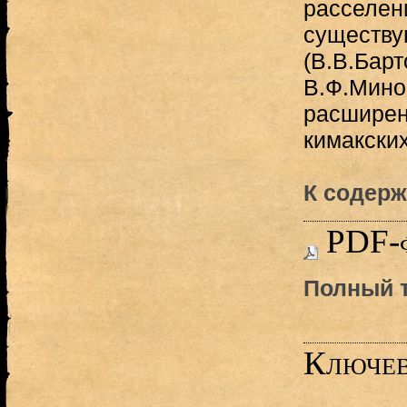
расселен
существу
(В.В.Барт
В.Ф.Мино
расширен
кимакских
К содерж
PDF-
Полный т
Ключев