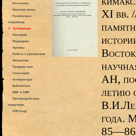
кимакс
Personalia
ХI вв. 
Научная жизнь
Рукописные
сокровища
памятн
Публикации
Лекторий
истори
Периодика
Архивы
Восток
Работа с рукописями
Экскурсии
научна
Продажа книг
Спонсорам
АН, по
Аспирантура
Библиотека
летию 
ИВР в СМИ
Противодействие
В.И.Ле
коррупции
IOM (eng)
года. М
85—86