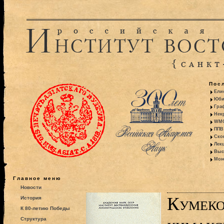
Пос
Ели
Юби
Гра
Некр
WMO:
ППВ 
Ско
Лекц
Выс
Моно
Главное меню
Новости
Кумеко
История
К 80-летию Победы
Структура