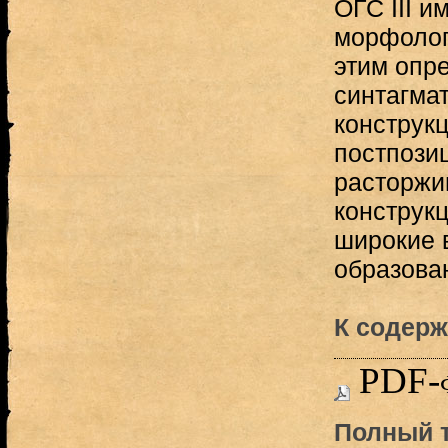
ОГС III и
морфолог
этим опр
синтагма
конструк
постпози
расторжи
конструкц
широкие 
образован
К содерж
PDF-
Полный т