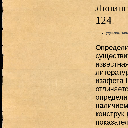
Ленинг
124.
Тугушева, Ли
Определи
существит
известна
литерату
изафета I
отличаетс
определи
наличием
конструк
показате