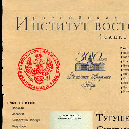
Пос
Ели
Юби
Гра
Некр
WMO:
ППВ 
Ско
Лекц
Выс
Моно
Главное меню
Новости
Тугуше
История
К 80-летию Победы
Структура