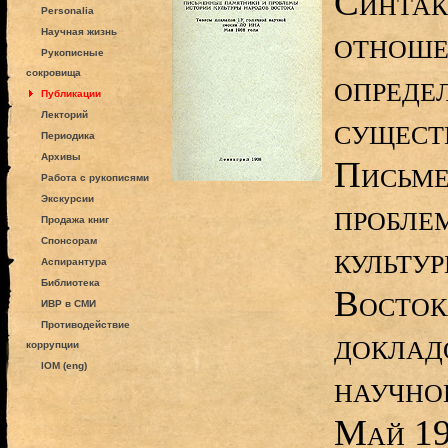
Синтак
Personalia
отноше
Научная жизнь
Рукописные
сокровища
опреде
Публикации
Лекторий
существ
Периодика
Архивы
Письме
Работа с рукописями
Экскурсии
пробле
Продажа книг
Спонсорам
культу
Аспирантура
Библиотека
Восток
ИВР в СМИ
Противодействие
доклад
коррупции
IOM (eng)
научно
Май 19