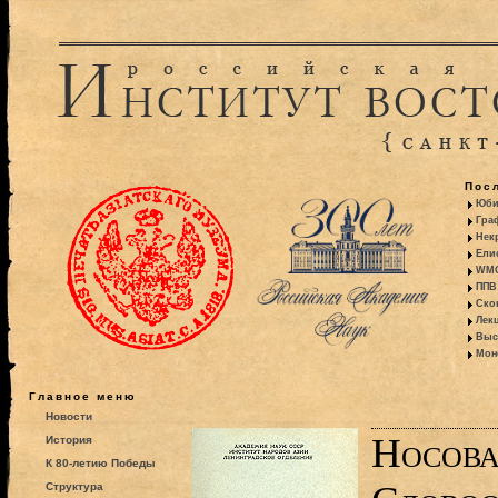
Пос
Юби
Гра
Некр
Ели
WMO:
ППВ 
Ско
Лекц
Выс
Моно
Главное меню
Новости
Носова
История
К 80-летию Победы
Структура