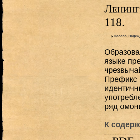
Ленинг
118.
Носова, Надеж
Образова
языке пр
чрезвыча
Префикс 
идентичн
употребл
ряд омони
К содерж