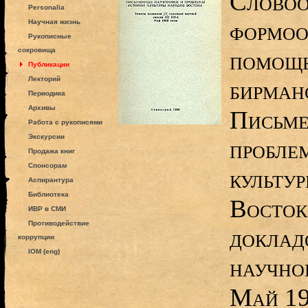
Словоо
Personalia
формоо
Научная жизнь
Рукописные
сокровища
помощь
Публикации
Лекторий
бирманс
Периодика
Архивы
Письме
Работа с рукописями
Экскурсии
пробле
Продажа книг
Спонсорам
культу
Аспирантура
Библиотека
Восток
ИВР в СМИ
Противодействие
доклад
коррупции
IOM (eng)
научно
Май 19