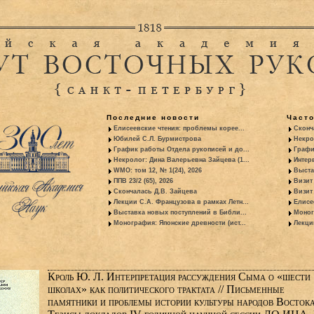
Последние новости
Част
Елисеевские чтения: проблемы корее...
Сконч
Юбилей С.Л. Бурмистрова
Некро
График работы Отдела рукописей и до...
Графи
Некролог: Дина Валерьевна Зайцева (1...
Интер
WMO: том 12, № 1(24), 2026
Выста
ППВ 23/2 (65), 2026
Визит
Скончалась Д.В. Зайцева
Визит 
Лекции С.А. Французова в рамках Летн...
Елисе
Выставка новых поступлений в Библи...
Моног
Монография: Японские древности (ист...
Лекци
Кроль Ю. Л. Интерпретация рассуждения Сыма о «шести
школах» как политического трактата // Письменные
памятники и проблемы истории культуры народов Востока