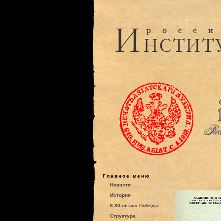
Главное меню
Новости
История
К 80-летию Победы
Структура