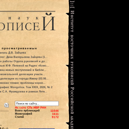
о просматриваемые
алась Д.В. Зайцева
лог: Дина Валерьевна Зайцева (1...
к работы Отдела рукописей и до...
вью И.Ф. Поповой на Радио «Комс...
вка новых поступлений в Библи...
 монгольской делегации участн...
делегации из города Измир (03.06...
евские чтения: проблемы корее...
рафия: Mongolica. Том XXIX, 2026, № 2
и С.А. Французова в рамках Летн...
На сайте СПб ИВР РАН
Всего публикаций
11046
Монографий
1611
Статей
9172
.