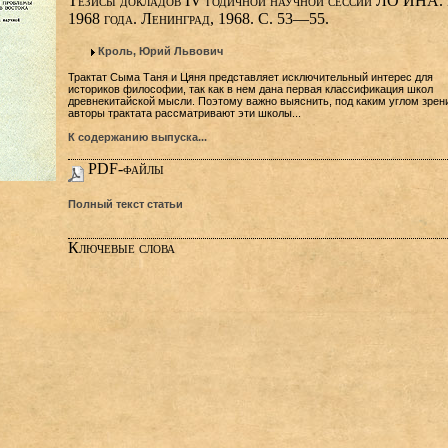
Тезисы докладов IV годичной научной сессии ЛО ИНА.
1968 года. Ленинград, 1968. C. 53—55.
Кроль, Юрий Львович
Трактат Сыма Таня и Цяня представляет исключительный интерес для
историков философии, так как в нем дана первая классификация школ
древнекитайской мысли. Поэтому важно выяснить, под каким углом зрен
авторы трактата рассматривают эти школы...
К содержанию выпуска...
PDF-файлы
Полный текст статьи
Ключевые слова