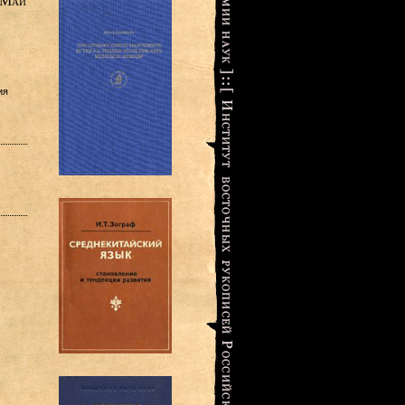
 Май
ия