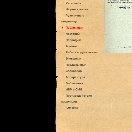
Personalia
Научная жизнь
Рукописные
сокровища
Публикации
Лекторий
Периодика
Архивы
Работа с рукописями
Экскурсии
Продажа книг
Спонсорам
Аспирантура
Библиотека
ИВР в СМИ
Противодействие
коррупции
IOM (eng)