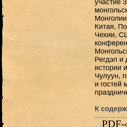
участие 
монгольс
Монголии,
Китая, П
Чехии, С
конферен
Монгольс
Регдэл и 
истории 
Чулуун, 
и гостей 
празднич
К содерж
PDF-