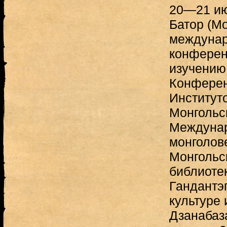
20—21 июл
Батор (М
междунар
конферен
изучению
Конферен
Институт
Монгольс
Междунар
монголов
Монгольс
библиоте
Гандантэ
культуре 
Дзанабаз