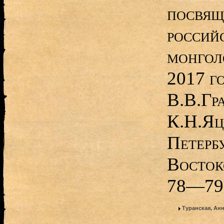
посвящ
россий
монгол
2017 г
В.В.Гр
К.Н.Яц
Петерб
Восток
78—79
Туранская, Ан