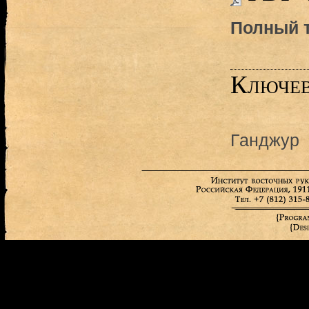
Полный т
Ключев
Ганджур