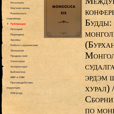
Междун
Personalia
конфер
Научная жизнь
Рукописные
сокровища
Будды:
Публикации
Лекторий
монгол
Периодика
Архивы
(Бурха
Работа с рукописями
Экскурсии
Монгол
Продажа книг
Спонсорам
судалг
Аспирантура
Библиотека
эрдэм 
ИВР в СМИ
Противодействие
хурал)
коррупции
IOM (eng)
Сборни
по мон