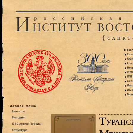
Пос
Ели
Юби
Гра
Некр
WMO:
ППВ 
Ско
Лекц
Выс
Моно
Главное меню
Новости
Туранс
История
К 80-летию Победы
Структура