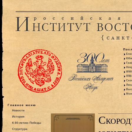
Пос
Ели
Юби
Гра
Некр
WMO:
ППВ 
Ско
Лекц
Выс
Моно
Главное меню
Новости
Скород
История
К 80-летию Победы
Структура