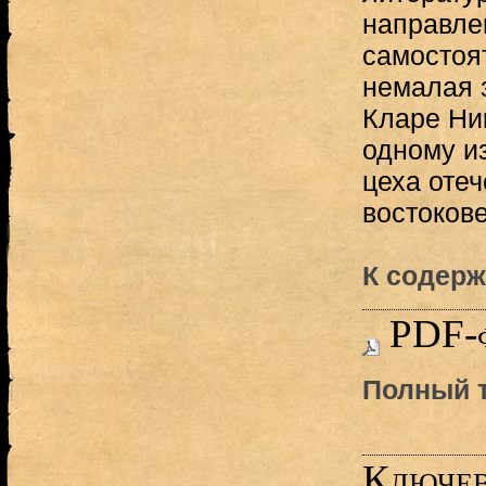
направле
самостоя
немалая 
Кларе Ни
одному и
цеха отеч
востокове
К содерж
PDF-
Полный т
Ключев