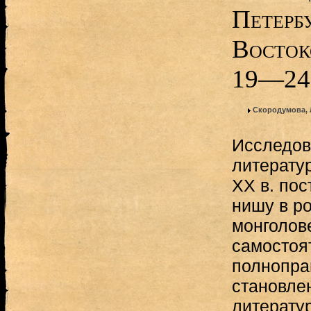
Петерб
Восток
19—24
Скородумова, 
Исследов
литерату
ХХ в. по
нишу в р
монголов
самостоя
полнопра
становле
литерату