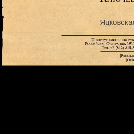
Яцковска