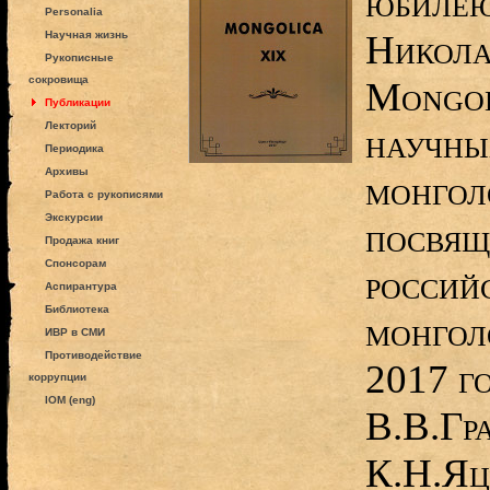
юбиле
Personalia
Никола
Научная жизнь
Рукописные
сокровища
Mongol
Публикации
Лекторий
научны
Периодика
Архивы
монгол
Работа с рукописями
Экскурсии
посвящ
Продажа книг
Спонсорам
россий
Аспирантура
Библиотека
монгол
ИВР в СМИ
Противодействие
2017 г
коррупции
IOM (eng)
В.В.Гр
К.Н.Яц