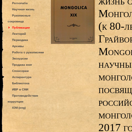
жизнь с
Personalia
Монгол
Научная жизнь
Рукописные
сокровища
(к 80-л
Публикации
Лекторий
Грайвор
Периодика
Архивы
Mongol
Работа с рукописями
Экскурсии
научны
Продажа книг
Спонсорам
монгол
Аспирантура
Библиотека
посвящ
ИВР в СМИ
Противодействие
россий
коррупции
IOM (eng)
монгол
2017 г