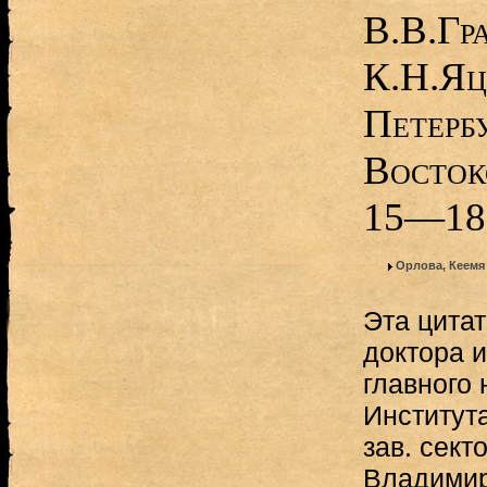
В.В.Гр
К.Н.Яц
Петерб
Восток
15—18
Орлова, Кеемя
Эта цитат
доктора и
главного 
Институт
зав. сек
Владимир