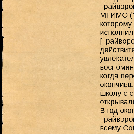
Грайворо
МГИМО (г
которому 
исполнил
[Грайворо
действит
увлекате
воспомин
когда пе
окончивш
школу с 
открывал
В год око
Грайворо
всему Со