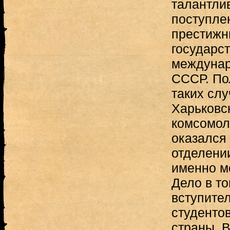
талантли
поступлен
престижн
государс
междуна
СССР. По
таких сл
Харьковс
комсомол
оказался
отделени
именно м
Дело в то
вступите
студенто
страны, В