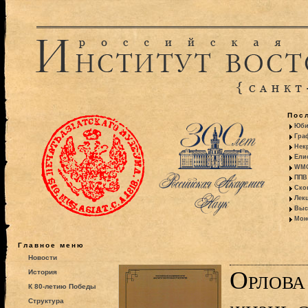
Пос
Юби
Гра
Некр
Ели
WMO:
ППВ 
Ско
Лекц
Выс
Моно
Главное меню
Новости
Орлова
История
К 80-летию Победы
Структура