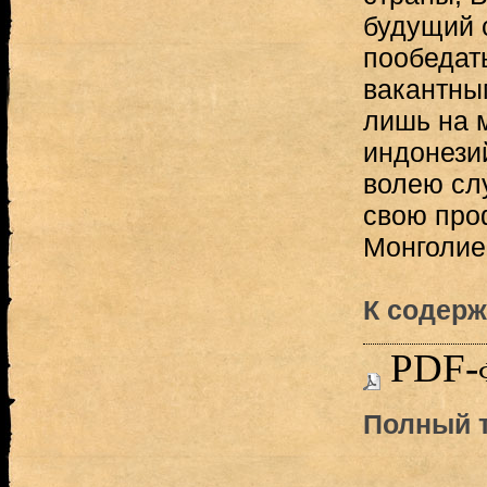
будущий 
пообедать
вакантны
лишь на 
индонези
волею сл
свою про
Монголией
К содерж
PDF-
Полный т