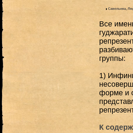
Савельева, Лю
Все имен
гуджарати
репрезен
разбиваю
группы:
1) Инфини
несоверш
форме и 
представ
репрезен
К содерж