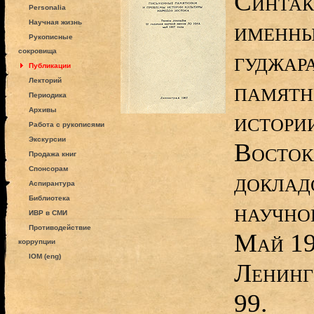
Синтак
Personalia
именны
Научная жизнь
Рукописные
сокровища
гуджар
Публикации
Лекторий
памятн
Периодика
Архивы
истори
Работа с рукописями
Экскурсии
Восток
Продажа книг
Спонсорам
докладо
Аспирантура
Библиотека
научно
ИВР в СМИ
Противодействие
Май 19
коррупции
IOM (eng)
Ленинг
99.