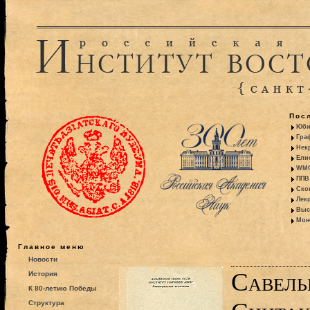
Пос
Юби
Гра
Некр
Ели
WMO:
ППВ 
Ско
Лекц
Выс
Моно
Главное меню
Новости
Савель
История
К 80-летию Победы
Структура