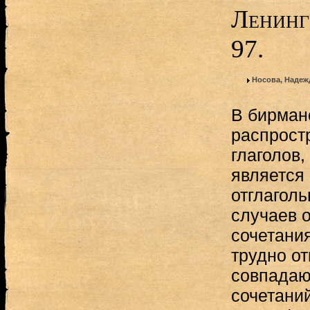
Ленинг
97.
Носова, Надеж
В бирман
распрост
глаголов,
является
отглаголь
случаев о
сочетания
трудно от
совпадаю
сочетаний