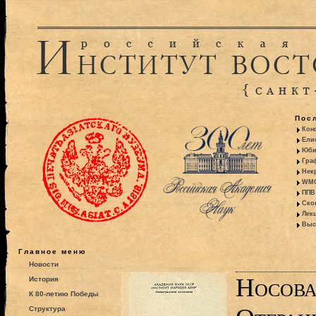
Пос
Кон
Ели
Юби
Гра
Некр
WMO:
ППВ 
Ско
Лекц
Выс
Главное меню
Новости
Носова
История
К 80-летию Победы
Структура