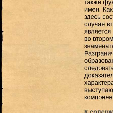
также фу
имен. Как
здесь сос
случае в
является
во второ
знаменат
Разграни
образова
следоват
доказате
характер
выступаю
компонент
К содерж