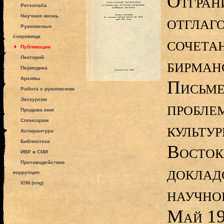
Отгран
Personalia
отглаг
Научная жизнь
Рукописные
сокровища
сочетан
Публикации
Лекторий
бирманс
Периодика
Архивы
Письме
Работа с рукописями
Экскурсии
пробле
Продажа книг
Спонсорам
культу
Аспирантура
Библиотека
Восток
ИВР в СМИ
Противодействие
докладо
коррупции
IOM (eng)
научно
Май 19