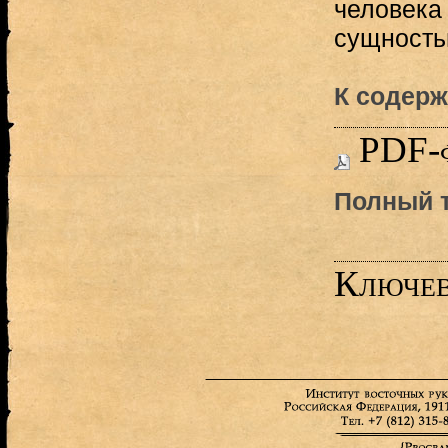
человека
сущностью
К содерж
PDF-
Полный т
Ключев