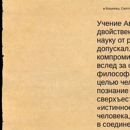
Бациева, Свет
Учение А
двойстве
науку от 
допускал
компроми
вслед за
философа
целью че
познание
сверхъес
«истинно
человека,
в соедин