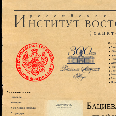
Пос
Ели
Юби
Гра
Некр
WMO:
ППВ 
Ско
Лекц
Выс
Моно
Главное меню
Новости
Бациев
История
К 80-летию Победы
Структура