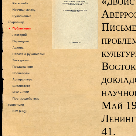
«двойс
Personalia
Аверро
Научная жизнь
Рукописные
сокровища
Письме
Публикации
Лекторий
пробле
Периодика
Архивы
культу
Работа с рукописями
Экскурсии
Восток
Продажа книг
Спонсорам
докладо
Аспирантура
Библиотека
научно
ИВР в СМИ
Противодействие
Май 19
коррупции
IOM (eng)
Ленинг
41.