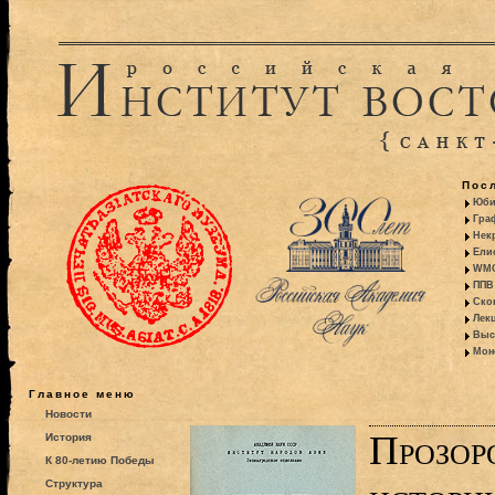
Пос
Юби
Гра
Некр
Ели
WMO:
ППВ 
Ско
Лекц
Выс
Моно
Главное меню
Новости
Прозор
История
К 80-летию Победы
Структура