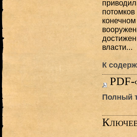
приводил
потомков 
конечном
вооружен
достижен
власти...
К содерж
PDF-
Полный т
Ключев