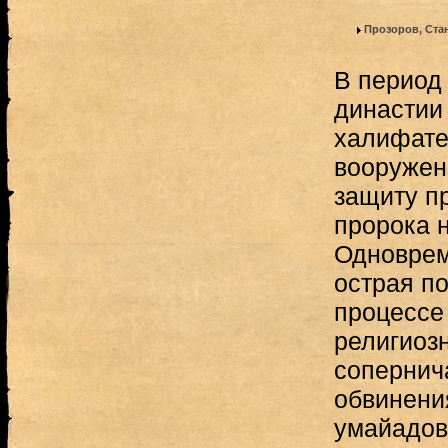
Прозоров, Ста
В период
династии 
халифате
вооружен
защиту п
пророка 
Одноврем
острая п
процессе
религиоз
сопернич
обвинени
умайадов