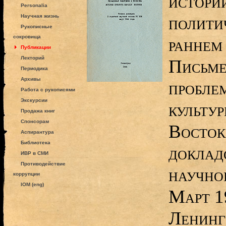
истори
Personalia
полити
Научная жизнь
Рукописные
сокровища
раннем 
Публикации
Лекторий
Письме
Периодика
Архивы
пробле
Работа с рукописями
Экскурсии
культу
Продажа книг
Спонсорам
Восток
Аспирантура
Библиотека
доклад
ИВР в СМИ
Противодействие
научно
коррупции
IOM (eng)
Март 1
Ленингр