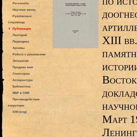
по ист
Personalia
доогне
Научная жизнь
Рукописные
сокровища
артилл
Публикации
Лекторий
XIII вв
Периодика
Архивы
памятн
Работа с рукописями
Экскурсии
истори
Продажа книг
Спонсорам
Восток
Аспирантура
Библиотека
доклад
ИВР в СМИ
Противодействие
научно
коррупции
IOM (eng)
Март 1
Ленинг