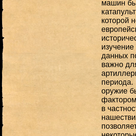
машин бы
катапульт
которой н
европейс
историчес
изучение 
данных п
важно дл
артиллер
периода.
оружие б
фактором
в частнос
нашествия
позволяет
некоторы