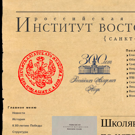
Пос
Ели
Юби
Гра
Некр
WMO:
ППВ 
Ско
Лекц
Выс
Моно
Главное меню
Новости
Школяр
История
К 80-летию Победы
Структура