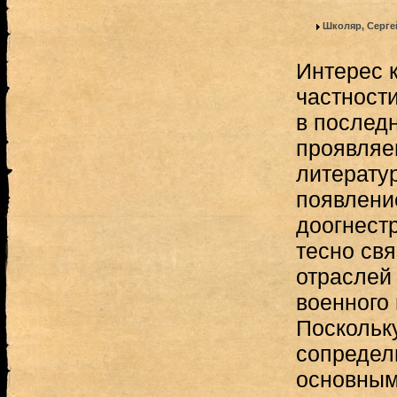
Школяр, Серге
Интерес к
частности
в послед
проявляе
литератур
появлени
доогнест
тесно свя
отраслей 
военного 
Поскольку
сопредел
основным