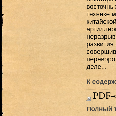
восточны
технике м
китайско
артиллери
неразрыв
развития
совершив
переворо
деле...
К содерж
PDF-
Полный т