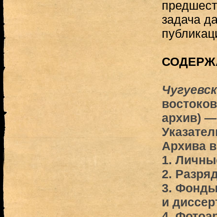
предшест
задача д
публикац
СОДЕРЖ
Чугуевск
востоков
архив) —
Указател
Архива 
1. Личн
2. Разряд
3. Фонды
и диссер
4. Фотоа