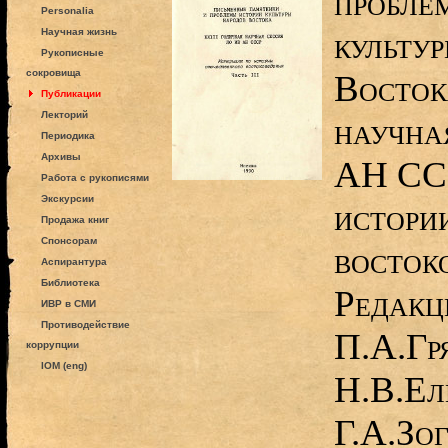
пробле
Personalia
культу
Научная жизнь
Рукописные
сокровища
Восток
Публикации
Лекторий
научна
Периодика
Архивы
АН ССС
Работа с рукописями
Экскурсии
истори
Продажа книг
Спонсорам
востоко
Аспирантура
Библиотека
Редакц
ИВР в СМИ
Противодействие
П.А.Гр
коррупции
IOM (eng)
Н.В.Ели
Г.А.Зо