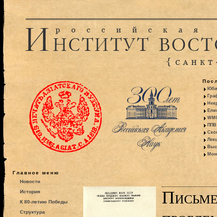
Пос
Юби
Гра
Некр
Ели
WMO:
ППВ 
Ско
Лекц
Выс
Моно
Главное меню
Новости
Письме
История
К 80-летию Победы
Структура