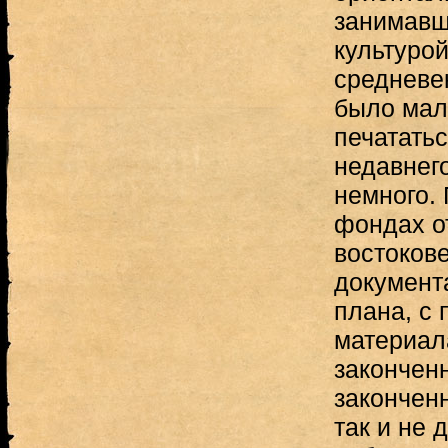
занимавш
культурой
средневе
было мал
печатать
недавнег
немного.
фондах о
востоков
документ
плана, с
материал
закончен
закончен
так и не