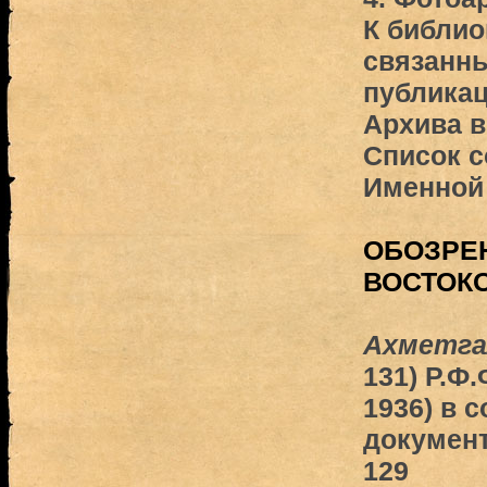
К библио
связанны
публика
Архива в
Список с
Именной 
ОБОЗРЕ
ВОСТОК
Ахметга
131) Р.Ф
1936) в 
докумен
129