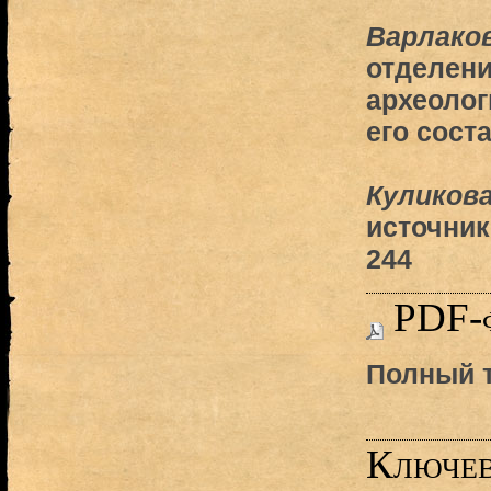
Варлаков
отделени
археолог
его сост
Куликова
источник
244
PDF-
Полный т
Ключев