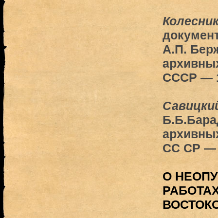
Колесник
документ
А.П. Бер
архивны
СССР — 
Савицкий
Б.Б.Бара
архивны
СС СР —
О НЕОП
РАБОТА
ВОСТОК