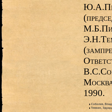
Ю.А.Пе
(предсе
M.Б.Пи
Э.Н.Те
(зампре
Ответс
В.С.Со
Москва
1990.
Соболев, Вла
Темкин, Эдуар