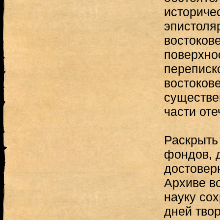
историче
эпистоля
востоков
поверхно
переписко
востокове
существе
части оте
Раскрыть
фондов, 
достовер
Архиве во
науку со
дней тво