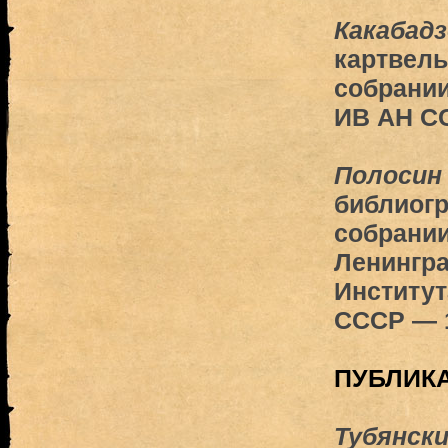
Какабадз
картвель
собрани
ИВ АН С
Полосин
библиогр
собрани
Ленингра
Институт
СССР — 
ПУБЛИК
Тубянски