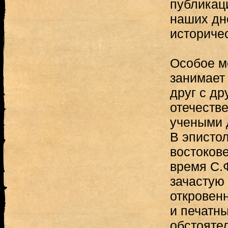
публикац
наших дн
историчес
Особое м
занимает
друг с др
отечестве
учеными 
В эписто
востокове
время С.
зачастую
откровенн
и печатны
обстояте