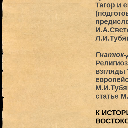
Тагор и 
(подготов
предисл
И.А.Свет
Л.И.Тубя
Гнатюк-Д
Религио
взгляды 
европейс
М.И.Тубя
статье М
К ИСТОР
ВОСТОК