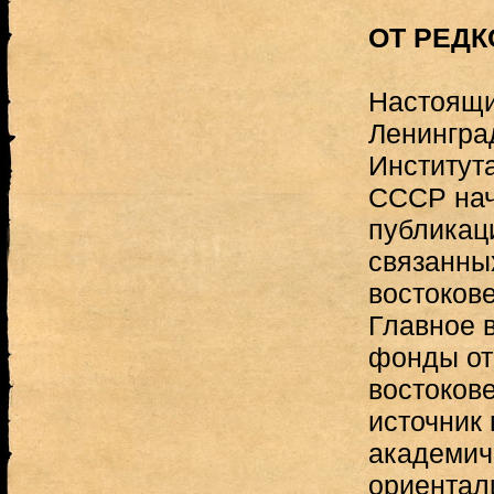
ОТ РЕДК
Настоящи
Ленингра
Институт
СССР нач
публикац
связанны
востоков
Главное 
фонды от
востоков
источник 
академич
ориентал