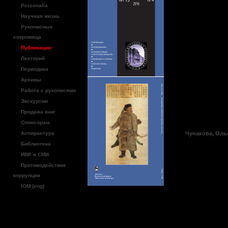
Фрейма
Personalia
2016 (
Научная жизнь
Рукописные
сокровища
25 мая 
Публикации
Лекторий
Письме
Периодика
Архивы
Восток
Работа с рукописями
Экскурсии
2016. 
Продажа книг
Спонсорам
Аспирантура
Чунакова, Оль
Библиотека
ИВР в СМИ
25 мая 2
Противодействие
очередно
коррупции
иранисти
IOM (eng)
Фрейманс
посвящен