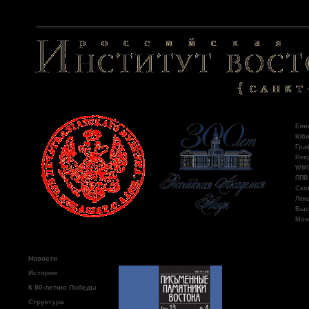
Пос
Ели
Юби
Гра
Некр
WMO:
ППВ 
Ско
Лекц
Выс
Моно
Главное меню
Новости
Чунако
История
К 80-летию Победы
Структура