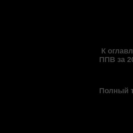
докладов
ираниста
издатель
факульте
[
К оглавл
ППВ за 20
PDF-ф
Полный т
Ключев