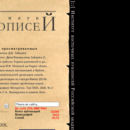
о просматриваемые
алась Д.В. Зайцева
лог: Дина Валерьевна Зайцева (1...
к работы Отдела рукописей и до...
вью И.Ф. Поповой на Радио «Комс...
вка новых поступлений в Библи...
 монгольской делегации участн...
делегации из города Измир (03.06...
евские чтения: проблемы корее...
рафия: Mongolica. Том XXIX, 2026, № 2
и С.А. Французова в рамках Летн...
На сайте СПб ИВР РАН
Всего публикаций
11046
Монографий
1611
Статей
9172
016.