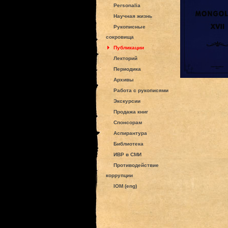
Personalia
Научная жизнь
Рукописные
сокровища
Публикации
Лекторий
Периодика
Архивы
Работа с рукописями
Экскурсии
Продажа книг
Спонсорам
Аспирантура
Библиотека
ИВР в СМИ
Противодействие
коррупции
IOM (eng)