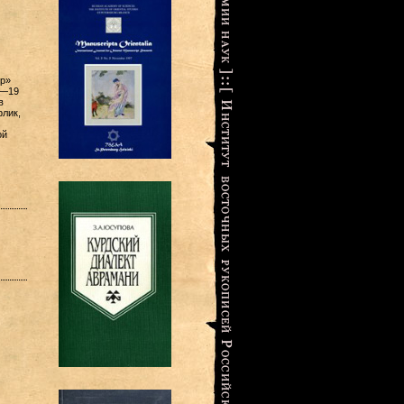
р»
0—19
в
рлик,
ой