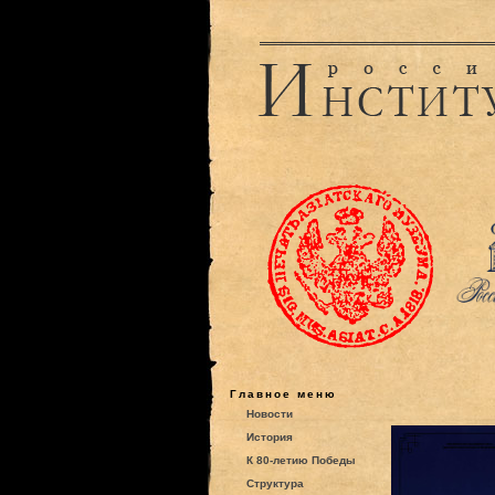
Главное меню
Новости
История
К 80-летию Победы
Структура