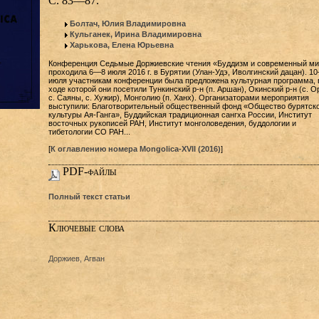
С. 83—87.
Болтач, Юлия Владимировна
Кульганек, Ирина Владимировна
Харькова, Елена Юрьевна
Конференция Седьмые Доржиевские чтения «Буддизм и современный ми
проходила 6—8 июля 2016 г. в Бурятии (Улан-Удэ, Иволгинский дацан). 1
июля участникам конференции была предложена культурная программа, 
ходе которой они посетили Тункинский р-н (п. Аршан), Окинский р-н (с. О
с. Саяны, с. Хужир), Монголию (п. Ханх). Организаторами мероприятия
выступили: Благотворительный общественный фонд «Общество бурятск
культуры Ая-Ганга», Буддийская традиционная сангха России, Институт
восточных рукописей РАН, Институт монголоведения, буддологии и
тибетологии СО РАН...
[
К оглавлению номера Mongolica-XVII (2016)
]
PDF-файлы
Полный текст статьи
Ключевые слова
Доржиев, Агван