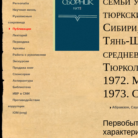
семьи 
Personalia
тюркск
Научная жизнь
Рукописные
сокровища
Сибири
Публикации
Лекторий
Тянь-Ш
Периодика
Архивы
среднев
Работа с рукописями
Экскурсии
Тюркол
Продажа книг
Спонсорам
1972. 
Аспирантура
Библиотека
1973. 
ИВР в СМИ
Противодействие
коррупции
Абрамзон, Сау
IOM (eng)
Первобыт
характер