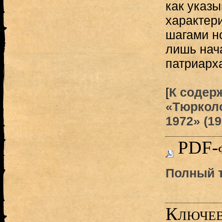
как указы
характер
шагами н
лишь нач
патриарха
[
К содер
«Тюрколо
1972» (19
PDF-
Полный т
Ключев