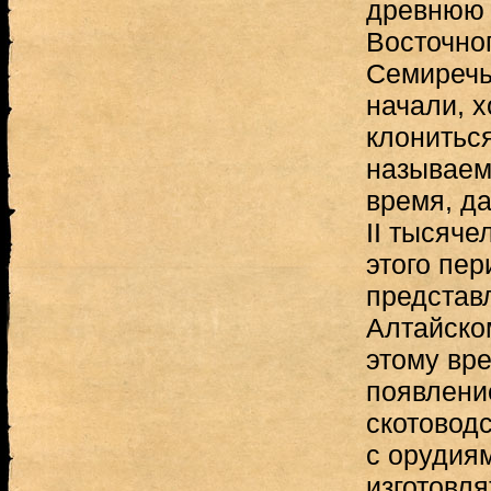
древнюю 
Восточног
Семиречья
начали, х
клониться
называем
время, да
II тысяче
этого пе
представ
Алтайско
этому вр
появлени
скотоводс
с орудия
изготовля