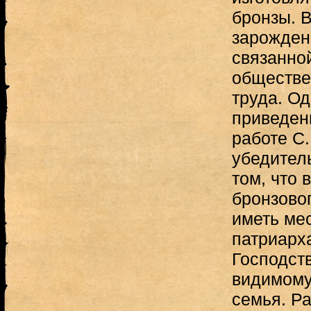
бронзы. В
зарожден
связанно
обществе
труда. О
приведен
работе С.
убедител
том, что 
бронзовог
иметь ме
патриарх
Господст
видимому
семья. Р