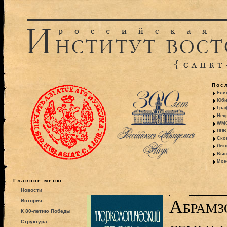
Пос
Ели
Юби
Гра
Некр
WMO:
ППВ 
Ско
Лекц
Выс
Моно
Главное меню
Новости
Абрамз
История
К 80-летию Победы
Структура