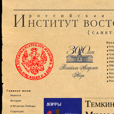
Пос
Ели
Юби
Гра
Некр
WMO:
ППВ 
Ско
Лекц
Выс
Моно
Главное меню
Новости
Темкин
История
К 80-летию Победы
Структура