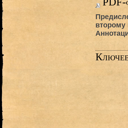
PDF-
Предисло
второму 
Аннотац
Ключев