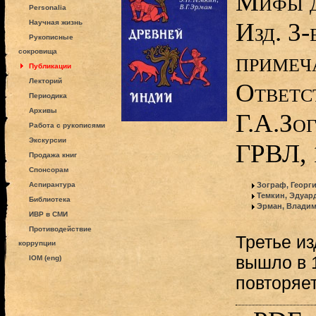
Мифы д
Personalia
Изд. 3-
Научная жизнь
Рукописные
сокровища
примеч
Публикации
Лекторий
Ответс
Периодика
Архивы
Г.А.Зог
Работа с рукописями
Экскурсии
ГРВЛ, 
Продажа книг
Спонсорам
Аспирантура
Зограф, Георг
Темкин, Эдуар
Библиотека
Эрман, Владим
ИВР в СМИ
Противодействие
Третье из
коррупции
вышло в 1
IOM (eng)
повторяет