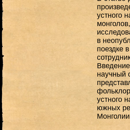
произвед
устного н
монголов
исследов
в неопуб
поездке в
сотрудни
Введение
научный о
представ
фольклор
устного н
южных ре
Монголии