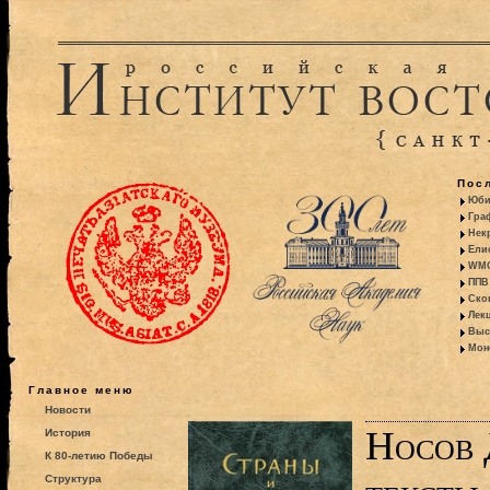
Пос
Юби
Гра
Некр
Ели
WMO:
ППВ 
Ско
Лекц
Выс
Моно
Главное меню
Новости
Носов 
История
К 80-летию Победы
Структура