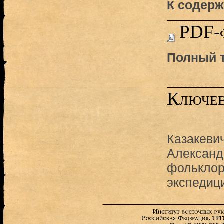
К содерж
PDF-
Полный т
Ключев
Казакеви
Александ
фольклор
экспедиц