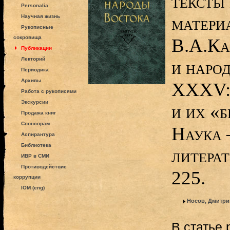
тексты
Personalia
матери
Научная жизнь
Рукописные
сокровища
В.А.Ка
Публикации
Лекторий
и наро
Периодика
Архивы
XXXV: 
Работа с рукописями
Экскурсии
и их «б
Продажа книг
Спонсорам
Наука 
Аспирантура
Библиотека
литера
ИВР в СМИ
Противодействие
225.
коррупции
IOM (eng)
Носов, Дмитри
В статье