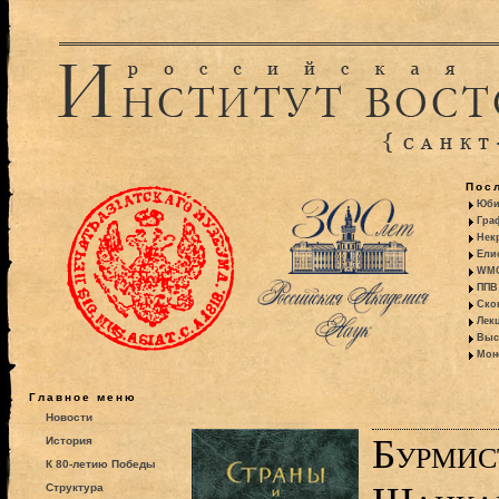
Пос
Юби
Гра
Некр
Ели
WMO:
ППВ 
Ско
Лекц
Выс
Моно
Главное меню
Новости
Бурмис
История
К 80-летию Победы
Структура