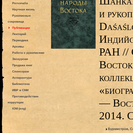
Шанка
Personalia
и руко
Научная жизнь
Рукописные
сокровища
Daśaśl
Публикации
Лекторий
Индийс
Периодика
Архивы
РАН //
Работа с рукописями
Экскурсии
Восток
Продажа книг
Спонсорам
коллекц
Аспирантура
Библиотека
«биогр
ИВР в СМИ
Противодействие
— Вост
коррупции
IOM (eng)
2014. 
Бурмистров, С