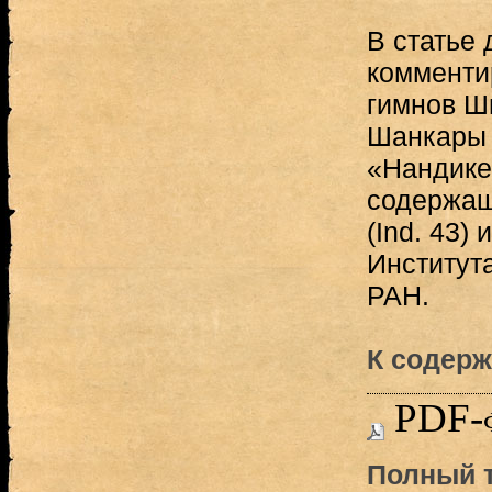
В статье
комменти
гимнов 
Шанкары 
«Нандике
содержаще
(Ind. 43)
Институт
РАН.
К содерж
PDF-
Полный т