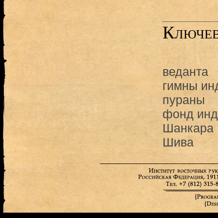
Ключев
веданта
гимны ин
пураны
фонд инд
Шанкара
Шива