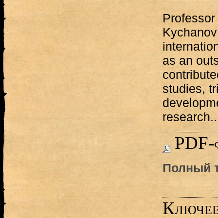
Professor
Kychanov 
internati
as an outs
contribute
studies, tr
developme
research..
PDF-
Полный т
Ключев