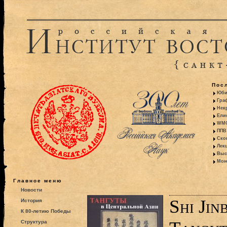
Пос
Юби
Гра
Некр
Ели
WMO:
ППВ 
Ско
Лекц
Выс
Моно
Главное меню
Новости
Shi Jin
История
К 80-летию Победы
Структура