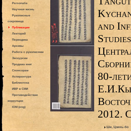
Tangut
Personalia
Kychan
Научная жизнь
Рукописные
сокровища
and In
Публикации
Лекторий
Studies
Периодика
Архивы
Центра
Работа с рукописями
Экскурсии
Сборник
Продажа книг
Спонсорам
80-лет
Аспирантура
Библиотека
Е.И.Кы
ИВР в СМИ
Противодействие
Восточ
коррупции
IOM (eng)
2012. 
Ши, Цзинь-бо