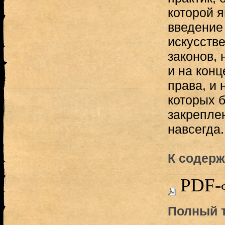
которой я
введение
искусств
законов, 
и на кон
права, и 
которых 
закрепле
навсегда.
К содерж
PDF-
Полный т