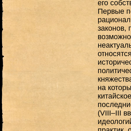
его собс
Первые п
рационал
законов, 
возможно
неактуал
относятся
историчес
политиче
княжеств
на котор
китайское
последни
(VIII–III в
идеологи
практик,