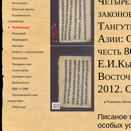
Четыре
Personalia
законов
Научная жизнь
Рукописные
сокровища
Тангут
Публикации
Лекторий
Азии: 
Периодика
Архивы
честь 8
Работа с рукописями
Экскурсии
Е.И.Кы
Продажа книг
Спонсорам
Восточ
Аспирантура
Библиотека
2012. 
ИВР в СМИ
Противодействие
коррупции
Рыбаков, Вяче
IOM (eng)
Писаное п
особых у