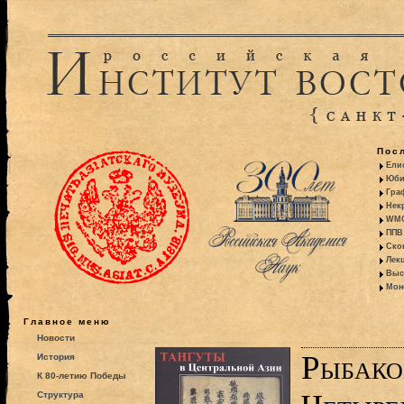
Пос
Ели
Юби
Гра
Некр
WMO:
ППВ 
Ско
Лекц
Выс
Моно
Главное меню
Новости
Рыбако
История
К 80-летию Победы
Структура