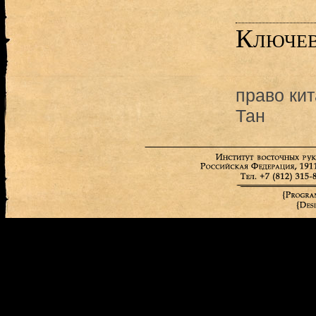
Ключев
право ки
Тан