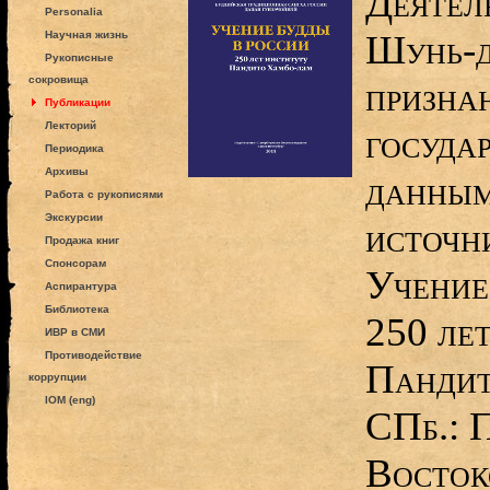
Деятел
Personalia
Шунь-д
Научная жизнь
Рукописные
сокровища
призна
Публикации
Лекторий
государ
Периодика
Архивы
данным
Работа с рукописями
Экскурсии
источни
Продажа книг
Спонсорам
Учение
Аспирантура
Библиотека
250 ле
ИВР в СМИ
Противодействие
Пандит
коррупции
IOM (eng)
СПб.: 
Восток