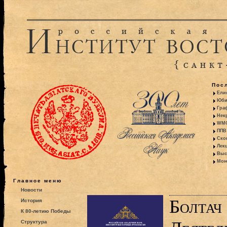
Пос
Ели
Юби
Гра
Некр
WMO:
ППВ 
Ско
Лекц
Выс
Моно
Главное меню
Новости
Болтач
История
К 80-летию Победы
Структура