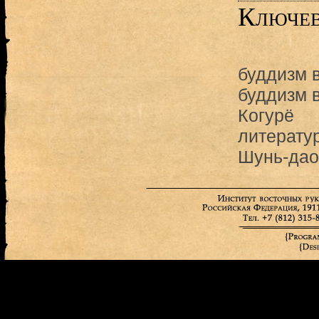
Ключев
буддизм 
буддизм 
Когурё
литерату
Шунь-дао