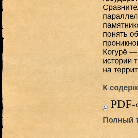
Сравните
параллел
памятник
понять о
проникно
Когурё —
истории 
на терри
К содерж
PDF-
Полный т