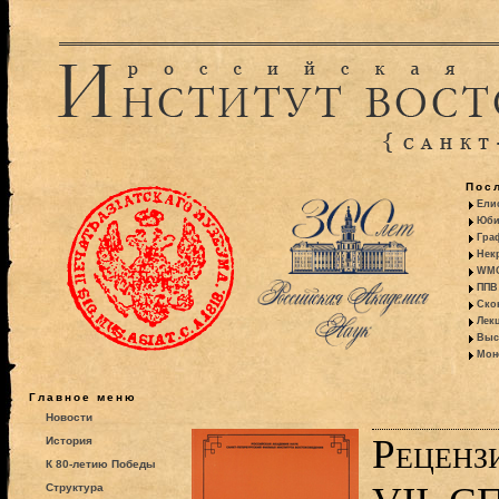
Пос
Ели
Юби
Гра
Некр
WMO:
ППВ 
Ско
Лекц
Выс
Моно
Главное меню
Новости
Реценз
История
К 80-летию Победы
Структура