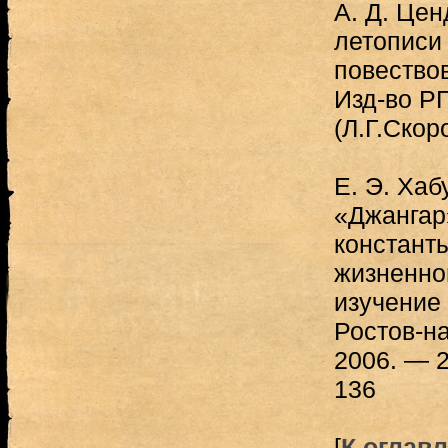
А. Д. Цен
летописи 
повество
Изд-во РГ
(Л.Г.Ско
Е. Э. Хаб
«Джангар
константы
жизненно
изучение
Ростов-н
2006. — 2
136
[
К оглав