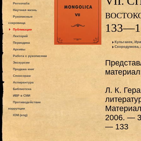
VII. СП
Personalia
востоко
Научная жизнь
Рукописные
сокровища
133—1
Публикации
Лекторий
Кульганек, Ир
Периодика
Скородумова, 
Архивы
Работа с рукописями
Предста
Экскурсии
Продажа книг
материал
Спонсорам
Аспирантура
Л. К. Гер
Библиотека
ИВР в СМИ
литератур
Противодействие
Материал
коррупции
2006. — 3
IOM (eng)
— 133