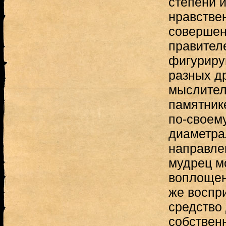
степени 
нравствен
совершен
правителе
фигуриру
разных д
мыслител
памятник
по-своему
диаметра
направле
мудрец м
воплощен
же воспр
средство
собствен