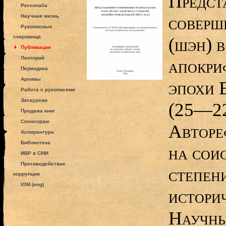
Предст
Personalia
соверш
Научная жизнь
Рукописные
сокровища
(шэн) 
Публикации
Лекторий
апокри
Периодика
Архивы
эпохи 
Работа с рукописями
Экскурсии
(25—220
Продажа книг
Спонсорам
Авторе
Аспирантура
Библиотека
на сои
ИВР в СМИ
Противодействие
степен
коррупции
IOM (eng)
истори
Научны