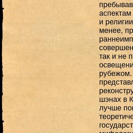
пребывав
аспектам
и религии
менее, п
раннеимп
совершен
так и не 
освещения
рубежом.
представл
реконстр
шэнах в К
лучше по
теоретич
государст