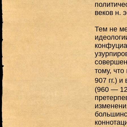
политиче
веков н. э
Тем не м
идеологии
конфуциа
узурпиро
совершен
тому, что
907 гг.) 
(960 — 12
претерпе
изменения
большинс
коннотаци