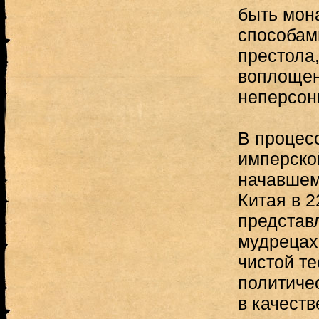
быть мон
способам
престола
воплощен
неперсон
В процес
имперско
начавшем
Китая в 22
представ
мудрецах
чистой т
политичес
в качеств