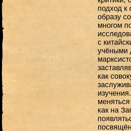
подход к 
образу с
многом п
исследова
с китайс
учёными 
марксист
заставля
как совок
заслужив
изучения.
меняться
как на За
появлять
посвящён