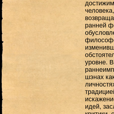
достижим
человека
возвраща
ранней ф
обусловл
философс
изменивш
обстояте
уровне. В
раннеимп
шэнах ка
личностя
традицие
искажени
идей, за
критики, 