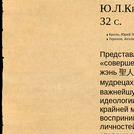
Ю.Л.Кр
32 с.
Кроль, Юрий 
Терехов, Анто
Представ
«соверше
жэнь 聖人)
мудрецах
важнейшу
идеологи
крайней м
восприни
личносте