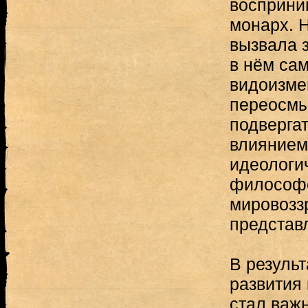
восприни
монарх. Н
вызвала 
в нём сам
видоизме
переосмы
подверга
влиянием
идеологи
философс
мировозз
представ
В результ
развития к
стал важ