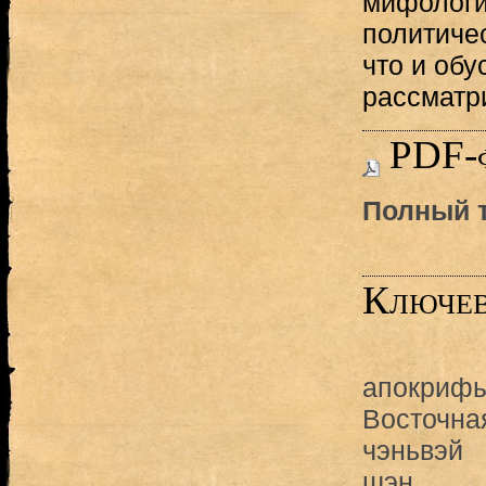
мифологи
политичес
что и обу
рассматр
PDF-
Полный т
Ключев
апокрифы
Восточна
чэньвэй
шэн