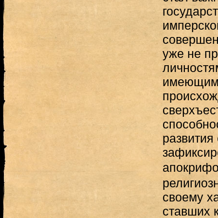
государс
имперског
соверше
уже не п
личностям
имеющим
происхож
сверхъес
способнос
развития
зафиксиро
апокрифо
религиоз
своему ха
ставших 