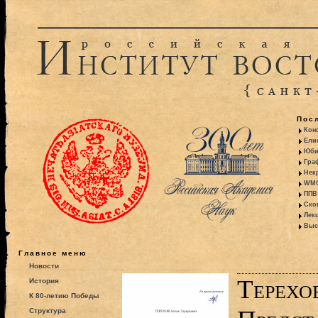
Пос
Кон
Ели
Юби
Гра
Некр
WMO:
ППВ 
Ско
Лекц
Выс
Главное меню
Новости
Терехо
История
К 80-летию Победы
Структура