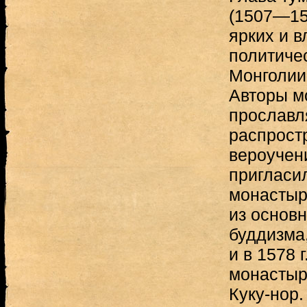
(1507—15
ярких и 
политиче
Монголии
Авторы м
прославля
распрост
вероучен
пригласил
монастыр
из основн
буддизма,
и в 1578 
монастыр
Куку-нор.