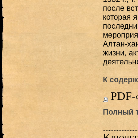
после вст
которая я
последни
мероприя
Алтан-хан
жизни, ак
деятельно
К содерж
PDF-
Полный т
Ключев