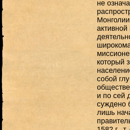
не означ
распрост
Монголии
активной
деятельн
широкома
миссионе
который з
населени
собой гл
обществе
и по сей 
суждено 
лишь нач
правитель
1582 г., т