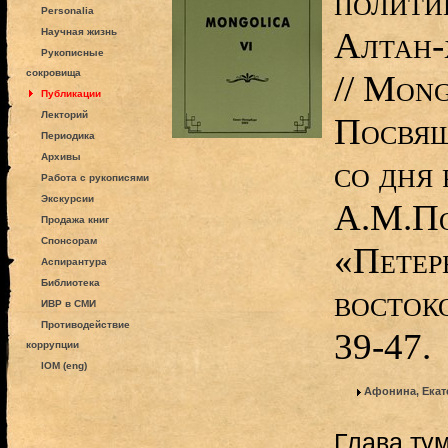
полити
Personalia
Алтан-
Научная жизнь
Рукописные
сокровища
// Mong
Публикации
Лекторий
Посвящ
Периодика
Архивы
со дня
Работа с рукописями
Экскурсии
А.М.По
Продажа книг
Спонсорам
«Петер
Аспирантура
Библиотека
восток
ИВР в СМИ
Противодействие
39-47.
коррупции
IOM (eng)
Афонина, Екат
Глава ту