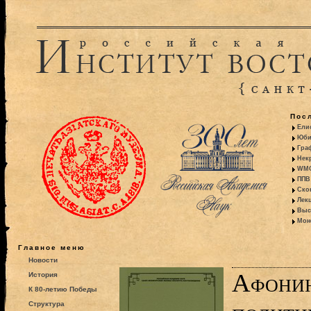
Пос
Ели
Юби
Гра
Некр
WMO:
ППВ 
Ско
Лекц
Выс
Моно
Главное меню
Новости
Афонин
История
К 80-летию Победы
Структура