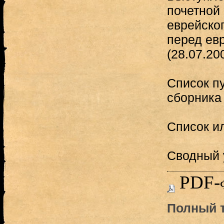
почетной
еврейског
перед ев
(28.07.20
Список п
сборника
Список и
Сводный 
PDF-
Полный т