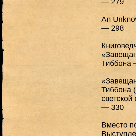
— 279
An Unknow
— 298
Книговед
«Завещан
Тиббона 
«Завещан
Тиббона (
светской
— 330
Вместо п
Выступле