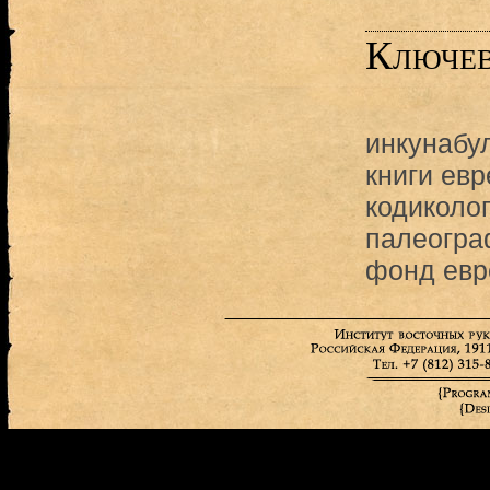
Ключев
инкунабу
книги евр
кодиколо
палеогра
фонд евр