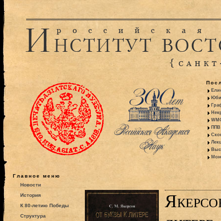
Пос
Ели
Юби
Гра
Некр
WMO:
ППВ 
Ско
Лекц
Выс
Моно
Главное меню
Новости
Якерсо
История
К 80-летию Победы
Структура