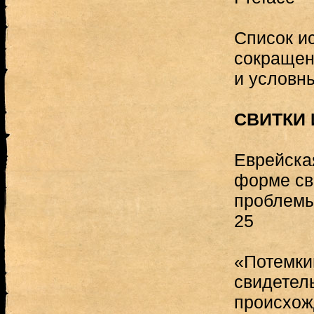
Список и
сокращен
и условн
СВИТКИ
Еврейска
форме св
проблемы
25
«Потемки
свидетель
происхож