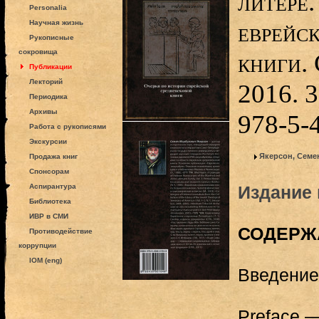
литере.
Personalia
еврейс
Научная жизнь
Рукописные
сокровища
книги. 
Публикации
Лекторий
2016. 3
Периодика
Архивы
978-5-
Работа с рукописями
Экскурсии
Якерсон, Семе
Продажа книг
Спонсорам
Аспирантура
Издание 
Библиотека
ИВР в СМИ
СОДЕРЖ
Противодействие
коррупции
IOM (eng)
Введение
Preface 