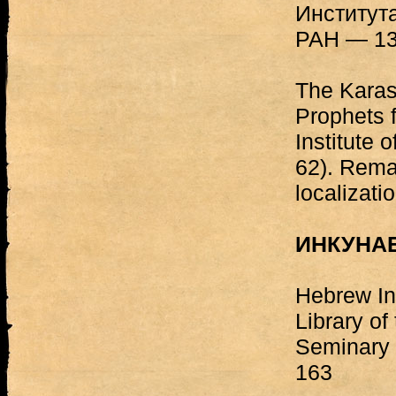
Институт
РАН — 1
The Karas
Prophets f
Institute 
62). Remar
localizat
ИНКУНА
Hebrew In
Library of
Seminary 
163