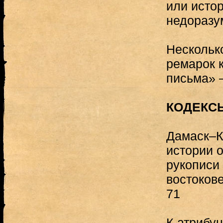
или исто
недоразу
Нескольк
ремарок к
письма» 
КОДЕКС
Дамаск–К
истории 
рукописи
востоков
71
К атрибу