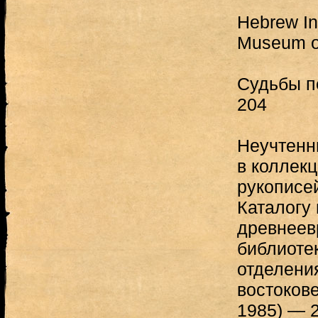
Hebrew In
Museum of
Судьбы п
204
Неучтенн
в коллек
рукописе
Каталогу
древнеев
библиоте
отделени
востоков
1985) — 