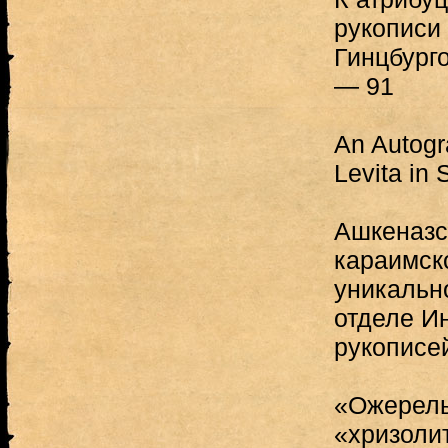
рукописи
Гинцбург
— 91
An Autogr
Levita in 
Ашкеназс
караимск
уникальн
отделе И
рукописе
«Ожерель
«хризоли