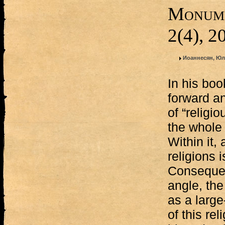
Monume
2(4), 2
Иоаннесян, Юл
In his boo
forward an
of “religio
the whole
Within it
religions i
Consequen
angle, th
as a large
of this re