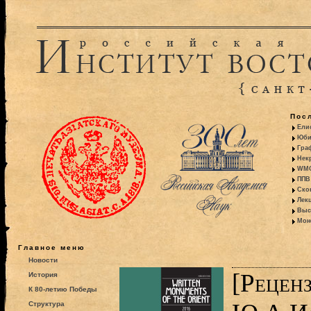
Пос
Ели
Юби
Гра
Некр
WMO:
ППВ 
Ско
Лекц
Выс
Моно
Главное меню
Новости
[Рецен
История
К 80-летию Победы
Структура