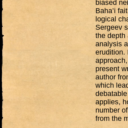
biased nei
Baha’i fait
logical ch
Sergeev sh
the depth
analysis a
erudition.
approach, 
present wr
author fro
which lead
debatable
applies, h
number of 
from the m