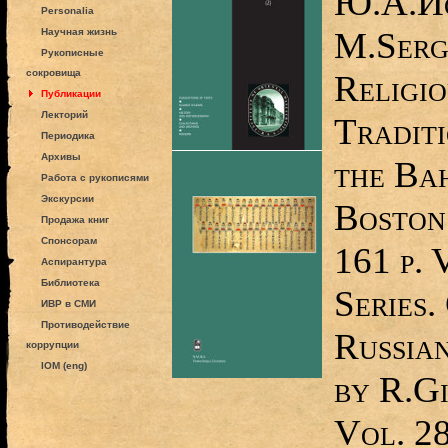
Ю.А.Ио
Personalia
M.Serg
Научная жизнь
Рукописные
сокровища
Religio
Публикации
Лекторий
Tradit
Периодика
Архивы
the Bah
Работа с рукописями
Экскурсии
Boston
Продажа книг
Спонсорам
161 p. 
Аспирантура
Библиотека
Series
ИВР в СМИ
Противодействие
Russian
коррупции
IOM (eng)
by R.Gi
Vol. 28