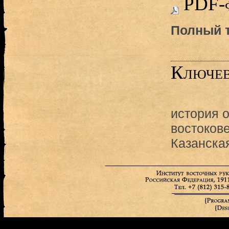
PDF-
Полный т
Ключев
история 
востоков
Казанска