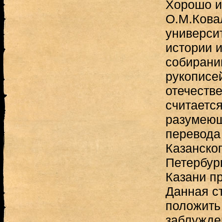
Хорошо и
О.М.Кова
универси
истории и
собирани
рукописе
отечеств
считаетс
разумеющ
перевода
Казанског
Петербур
Казани п
Данная с
положить
заблужде