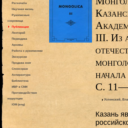
Монгол
Personalia
Казанс
Научная жизнь
Рукописные
сокровища
Академ
Публикации
Лекторий
III. Из
Периодика
Архивы
отечес
Работа с рукописями
Экскурсии
монгол
Продажа книг
Спонсорам
начала
Аспирантура
Библиотека
С. 11—
ИВР в СМИ
Противодействие
коррупции
Успенский, Вл
IOM (eng)
Казань я
российск