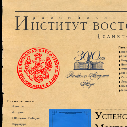
Пос
Юби
Гра
Некр
Ели
WMO:
ППВ 
Ско
Лекц
Выс
Моно
Главное меню
Новости
Успенс
История
К 80-летию Победы
Структура