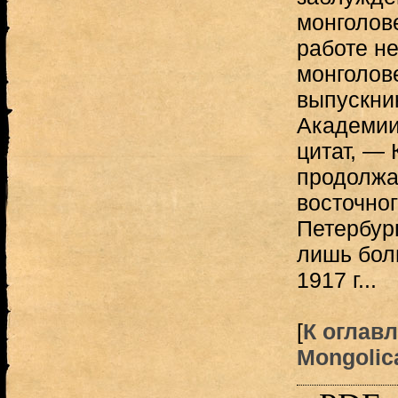
монголов
работе н
монголов
выпускни
Академии
цитат, — 
продолжа
восточног
Петербур
лишь бол
1917 г...
[
К оглав
Mongolica