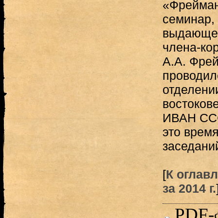
«Фрейман
семинар,
выдающег
члена-ко
А.А. Фре
проводил
отделени
востоков
ИВАН СССР
это время
заседаний
[
К оглав
за 2014 г.
PDF-