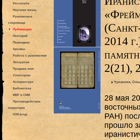
Иранис
Personalia
«Фрейм
Научная жизнь
Рукописные
сокровища
(Санкт
Публикации
Лекторий
2014 г.
Периодика
Архивы
памятн
Работа с рукописями
Экскурсии
2(21),
Продажа книг
Спонсорам
Аспирантура
Чунакова, Оль
Библиотека
ИВР в СМИ
28 мая 20
Противодействие
восточны
коррупции
РАН) пос
IOM (eng)
прошло з
иранисти