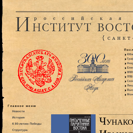
Пос
Юби
Гра
Некр
Ели
WMO:
ППВ 
Ско
Лекц
Выс
Моно
Главное меню
Новости
Чунако
История
К 80-летию Победы
Структура