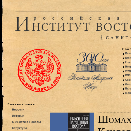
Пос
Ели
Юби
Гра
Некр
WMO:
ППВ 
Ско
Лекц
Выс
Моно
Главное меню
Новости
Шомах
История
К 80-летию Победы
Структура