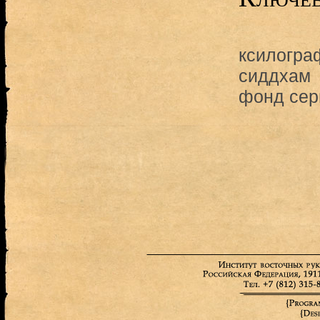
ксилогра
сиддхам
фонд сер