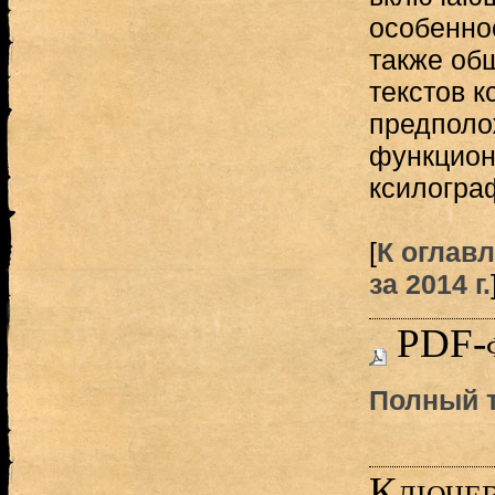
особенно
также об
текстов 
предполо
функцион
ксилогра
[
К оглав
за 2014 г.
PDF-
Полный т
Ключев