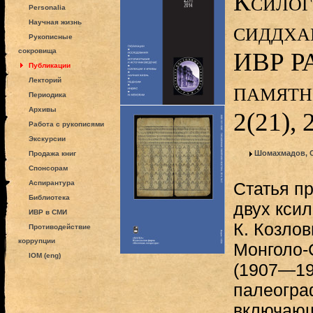
Ксилог
Personalia
сиддха
Научная жизнь
Рукописные
сокровища
ИВР РА
Публикации
Лекторий
памятн
Периодика
Архивы
2(21),
Работа с рукописями
Экскурсии
Шомахмадов, 
Продажа книг
Спонсорам
Аспирантура
Статья п
Библиотека
двух кси
ИВР в СМИ
К. Козло
Противодействие
коррупции
Монголо-
IOM (eng)
(1907—19
палеогра
включающ