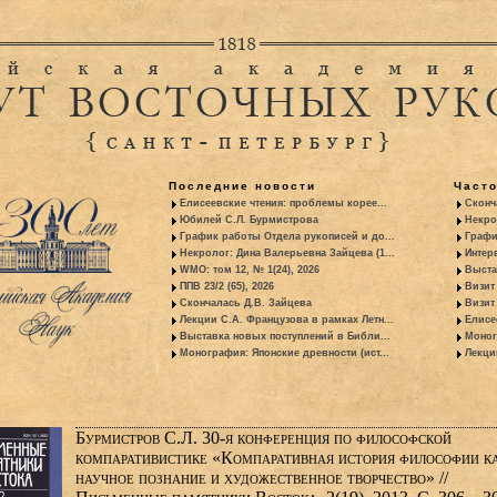
Последние новости
Част
Елисеевские чтения: проблемы корее...
Сконч
Юбилей С.Л. Бурмистрова
Некро
График работы Отдела рукописей и до...
Графи
Некролог: Дина Валерьевна Зайцева (1...
Интер
WMO: том 12, № 1(24), 2026
Выста
ППВ 23/2 (65), 2026
Визит
Скончалась Д.В. Зайцева
Визит 
Лекции С.А. Французова в рамках Летн...
Елисе
Выставка новых поступлений в Библи...
Моног
Монография: Японские древности (ист...
Лекци
Бурмистров С.Л. 30-я конференция по философской
компаративистике «Компаративная история философии к
научное познание и художественное творчество» //