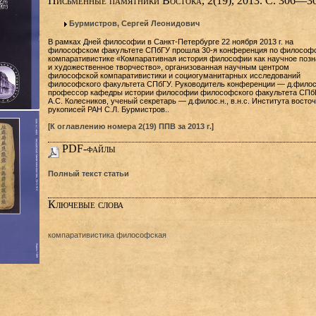
Письменные памятники Востока, 2(19), 2013. С. 306—30
Бурмистров, Сергей Леонидович
В рамках Дней философии в Санкт-Петербурге 22 ноября 2013 г. на
философском факультете СПбГУ прошла 30-я конференция по философ
компаративистике «Компаративная история философии как научное позн
и художественное творчество», организованная научным центром
философской компаративистики и социогуманитарных исследований
философского факультета СПбГУ. Руководитель конференции — д.филос.
профессор кафедры истории философии философского факультета СПб
А.С. Колесников, ученый секретарь — д.филос.н., в.н.с. Института восто
рукописей РАН С.Л. Бурмистров..
[
К оглавлению номера 2(19) ППВ за 2013 г.
]
PDF-файлы
Полный текст статьи
Ключевые слова
компаративистика философская