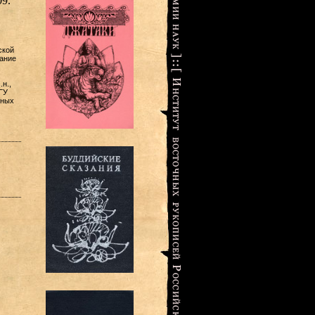
9.
ской
ание
н.,
ГУ
чных