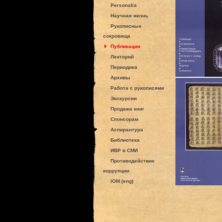
Personalia
Научная жизнь
Рукописные
сокровища
Публикации
Лекторий
Периодика
Архивы
Работа с рукописями
Экскурсии
Продажа книг
Спонсорам
Аспирантура
Библиотека
ИВР в СМИ
Противодействие
коррупции
IOM (eng)