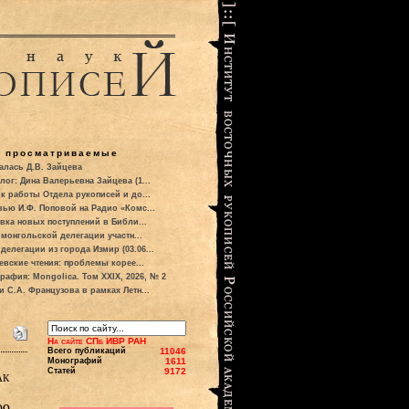
о просматриваемые
алась Д.В. Зайцева
лог: Дина Валерьевна Зайцева (1...
к работы Отдела рукописей и до...
вью И.Ф. Поповой на Радио «Комс...
вка новых поступлений в Библи...
 монгольской делегации участн...
делегации из города Измир (03.06...
евские чтения: проблемы корее...
рафия: Mongolica. Том XXIX, 2026, № 2
и С.А. Французова в рамках Летн...
На сайте СПб ИВР РАН
Всего публикаций
11046
Монографий
1611
Статей
9172
ак