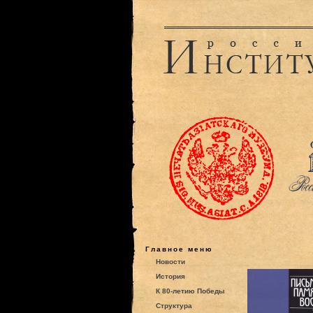
Главное меню
Новости
История
К 80-летию Победы
Структура