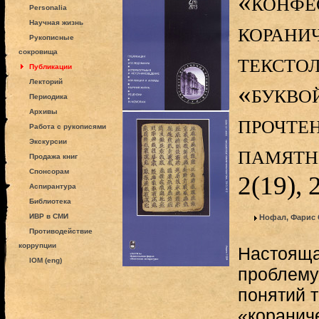
«конфе
Personalia
корани
Научная жизнь
Рукописные
сокровища
тексто
Публикации
Лекторий
«букво
Периодика
Архивы
прочте
Работа с рукописями
Экскурсии
памятн
Продажа книг
Спонсорам
2(19),
Аспирантура
Библиотека
ИВР в СМИ
Нофал, Фарис
Противодействие
коррупции
Настояща
IOM (eng)
проблему
понятий т
«кораниче