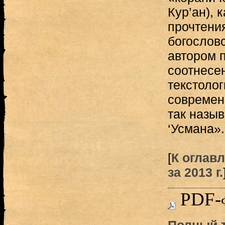
Кур’ан), 
прочтени
богослов
автором 
соотнесе
текстоло
современ
так назы
‘Усмана».
[
К оглав
за 2013 г.
PDF-