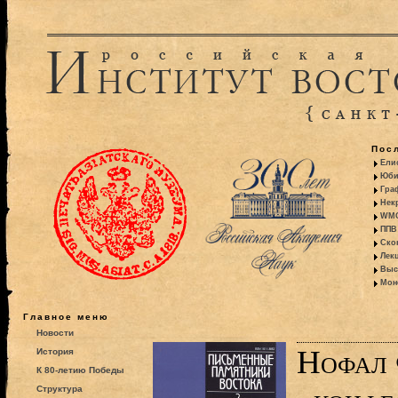
Пос
Ели
Юби
Гра
Некр
WMO:
ППВ 
Ско
Лекц
Выс
Моно
Главное меню
Новости
Нофал 
История
К 80-летию Победы
Структура