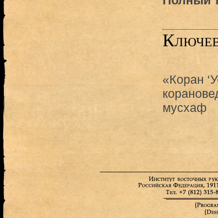
Полный т
Ключев
«Коран ‘
коранове
мусхаф