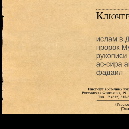
Ключев
ислам в 
пророк М
рукописи
ас-сира 
фадаил