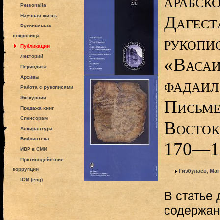
арабско
Personalia
Дагест
Научная жизнь
Рукописные
сокровища
рукопис
Публикации
Лекторий
«Васаи
Периодика
Архивы
фадаил 
Работа с рукописями
Экскурсии
Письме
Продажа книг
Спонсорам
Востока
Аспирантура
Библиотека
170—1
ИВР в СМИ
Противодействие
коррупции
Гизбулаев, Ма
IOM (eng)
В статье 
содержан