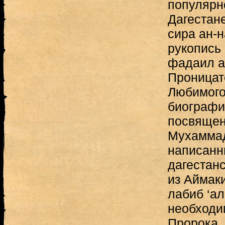
популярн
Дагестане
сира ан-
рукопись
фадаил а
Проницат
Любимого
биографи
посвящен
Мухаммад
написанны
дагестан
из Аймаки
лабиб ‘а
необходи
Пророка, 