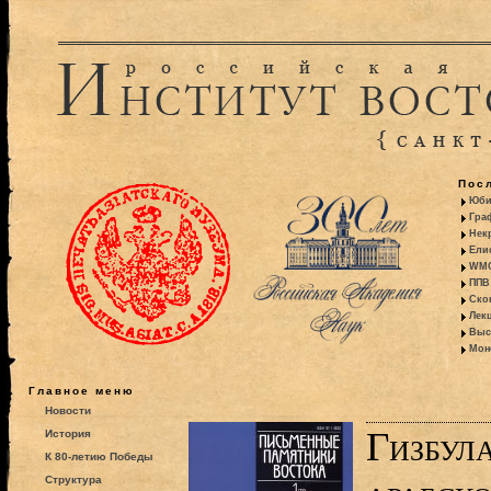
Пос
Юби
Гра
Некр
Ели
WMO:
ППВ 
Ско
Лекц
Выс
Моно
Главное меню
Новости
Гизбул
История
К 80-летию Победы
Структура