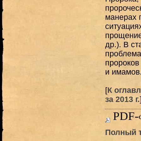
пророчес
манерах 
ситуациях
прощение,
др.). В с
проблема
пророков 
и имамов
[
К оглав
за 2013 г.
PDF-
Полный т