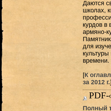
Даются с
школах, 
професси
курдов в 
армяно-к
Памятник
для изуч
культуры 
времени.
[
К оглав
за 2012 г.
PDF-
Полный т