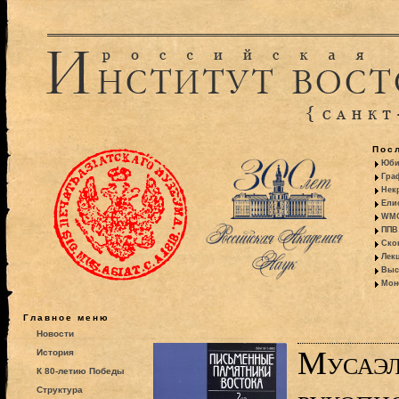
Пос
Юби
Гра
Некр
Ели
WMO:
ППВ 
Ско
Лекц
Выс
Моно
Главное меню
Новости
Мусаэл
История
К 80-летию Победы
Структура