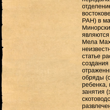
отделени
востоков
РАН) в ма
Минорски
являются 
Мела Мах
неизвестн
статье р
создания 
отраженн
обряды (
ребенка,
занятия 
скотоводс
развлече