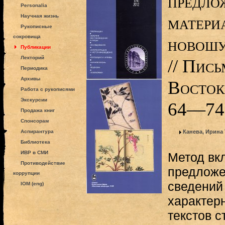
предло
Personalia
матери
Научная жизнь
Рукописные
сокровища
новошу
Публикации
Лекторий
// Пис
Периодика
Архивы
Востока
Работа с рукописями
Экскурсии
64—74
Продажа книг
Спонсорам
Аспирантура
Канева, Ирина
Библиотека
ИВР в СМИ
Метод вк
Противодействие
предложе
коррупции
сведений 
IOM (eng)
характер
текстов 