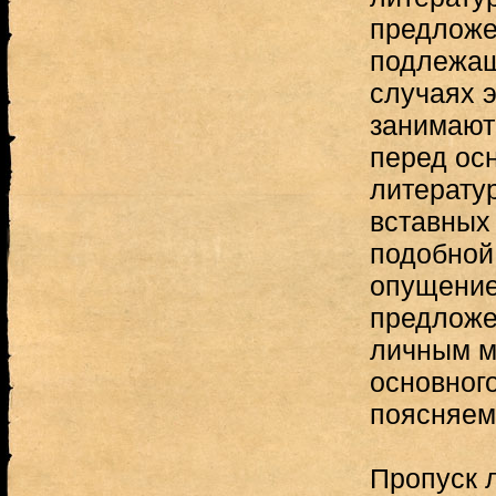
предложе
подлежащ
случаях 
занимают
перед ос
литерату
вставных
подобной
опущение
предложе
личным м
основног
поясняем
Пропуск 