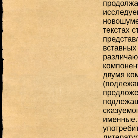
продолжа
исследуе
новошумер
текстах 
представ
вставных
различаю
компонен
двумя ко
(подлежа
предложе
подлежащ
сказуемо
именные.
употреби
литерату