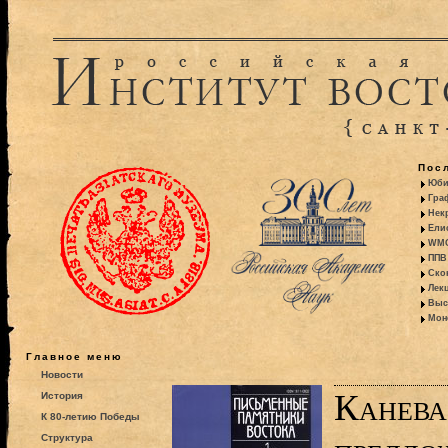
Пос
Юби
Гра
Некр
Ели
WMO:
ППВ 
Ско
Лекц
Выс
Моно
Главное меню
Новости
Канева
История
К 80-летию Победы
Структура