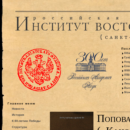
Пос
Юби
Гра
Некр
Ели
WMO:
ППВ 
Ско
Лекц
Выс
Моно
Главное меню
Новости
Попова
История
К 80-летию Победы
Структура