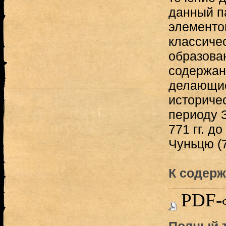
данный п
элементо
классиче
образова
содержан
делающие
историче
периоду 
771 гг. д
Чуньцю (77
К содерж
PDF-