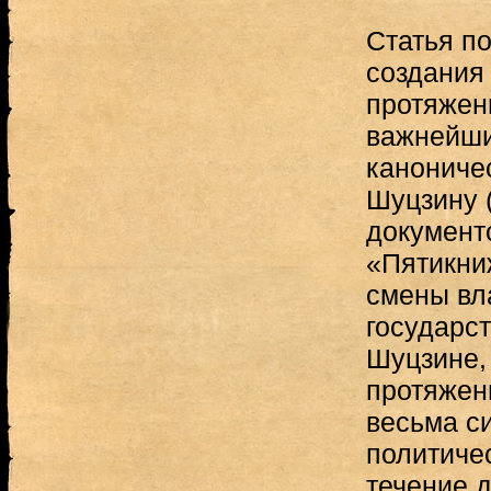
Статья п
создания
протяжени
важнейши
канониче
Шуцзину (
документ
«Пятикни
смены вл
государс
Шуцзине, 
протяжен
весьма с
политичес
течение 