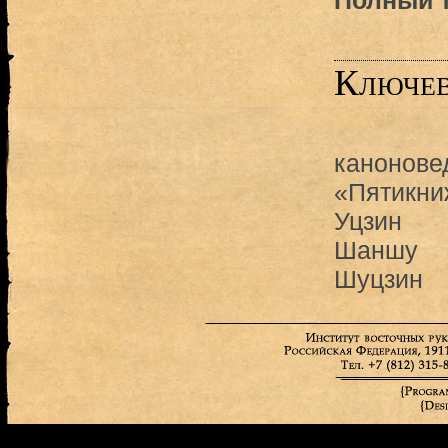
Полный т
Ключев
канонове
«Пятикни
Уцзин
Шаншу
Шуцзин