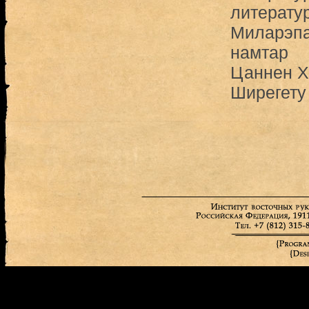
литерату
Миларэп
намтар
Цаннен Х
Ширегету