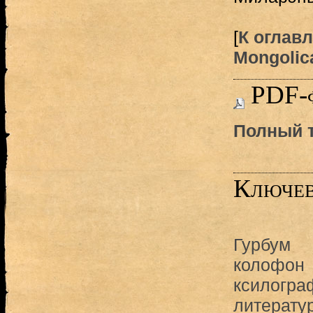
[
К оглав
Mongolica
PDF-
Полный т
Ключев
Гурбум
колофон
ксилогра
литерату