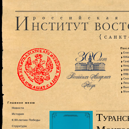
Пос
Ели
Юби
Гра
Некр
WMO:
ППВ 
Ско
Лекц
Выс
Моно
Главное меню
Новости
Туранс
История
К 80-летию Победы
Структура