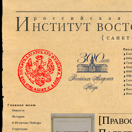
Пос
Ели
Юби
Гра
Некр
WMO:
ППВ 
Ско
Лекц
Выс
Моно
Главное меню
Новости
[Право
История
К 80-летию Победы
Структура