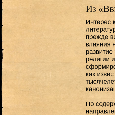
Из «Вв
Интерес 
литерату
прежде вс
влияния 
развитие 
религии 
сформиро
как извес
тысячелет
канониза
По содер
направле