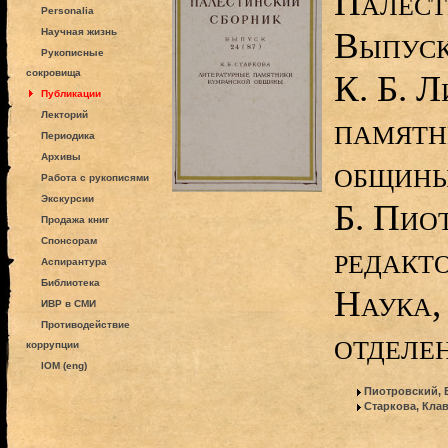
Палест
Personalia
Выпуск
Научная жизнь
Рукописные
сокровища
К. Б. Л
Публикации
Лекторий
памятн
Периодика
Архивы
общины 
Работа с рукописями
Экскурсии
Б. Пио
Продажа книг
Спонсорам
редакто
Аспирантура
Библиотека
Наука,
ИВР в СМИ
Противодействие
отделен
коррупции
IOM (eng)
Пиотровский, 
Старкова, Кла