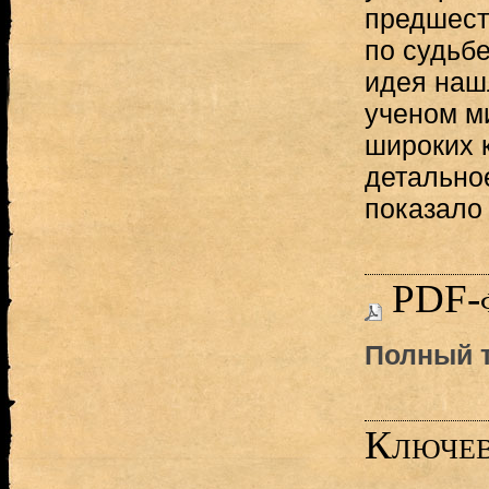
предшест
по судьбе
идея нашл
ученом ми
широких 
детально
показало 
PDF-
Полный т
Ключев