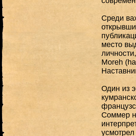
современ
Среди ва
открывши
публикаци
место вы
личности
Moreh (h
Наставник
Один из э
кумранск
французс
Соммер н
интерпре
усмотрел 