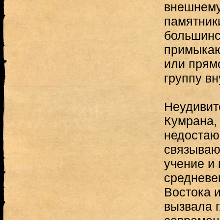
внешнему
памятник
большинс
примыкаю
или прям
группу вн
Неудивит
Кумрана,
недостаю
связываю
учение и 
средневе
Востока 
вызвала 