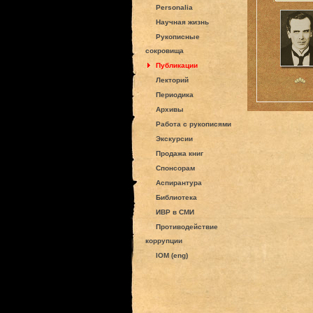
Personalia
Научная жизнь
Рукописные
сокровища
Публикации
Лекторий
Периодика
Архивы
Работа с рукописями
Экскурсии
Продажа книг
Спонсорам
Аспирантура
Библиотека
ИВР в СМИ
Противодействие
коррупции
IOM (eng)