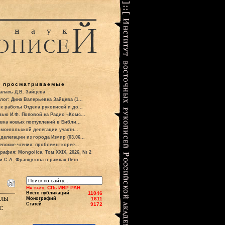
о просматриваемые
алась Д.В. Зайцева
лог: Дина Валерьевна Зайцева (1...
к работы Отдела рукописей и до...
вью И.Ф. Поповой на Радио «Комс...
вка новых поступлений в Библи...
 монгольской делегации участн...
делегации из города Измир (03.06...
евские чтения: проблемы корее...
рафия: Mongolica. Том XXIX, 2026, № 2
и С.А. Французова в рамках Летн...
На сайте СПб ИВР РАН
Всего публикаций
11046
ялы
Монографий
1611
Статей
9172
: