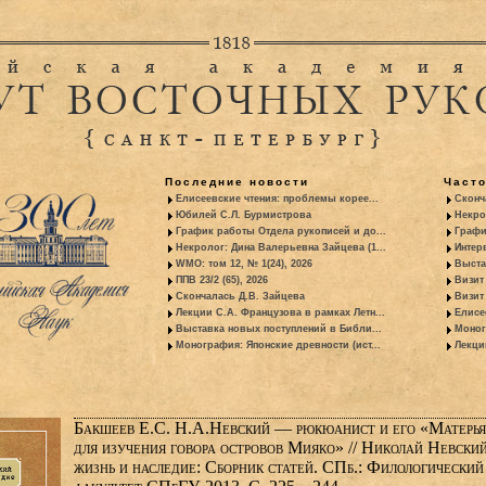
Последние новости
Част
Елисеевские чтения: проблемы корее...
Сконч
Юбилей С.Л. Бурмистрова
Некро
График работы Отдела рукописей и до...
Графи
Некролог: Дина Валерьевна Зайцева (1...
Интер
WMO: том 12, № 1(24), 2026
Выста
ППВ 23/2 (65), 2026
Визит
Скончалась Д.В. Зайцева
Визит 
Лекции С.А. Французова в рамках Летн...
Елисе
Выставка новых поступлений в Библи...
Моног
Монография: Японские древности (ист...
Лекци
Бакшеев Е.С. Н.А.Невский — рюкюанист и его «Матерь
для изучения говора островов Мияко» // Николай Невский
жизнь и наследие: Сборник статей. СПб.: Филологический