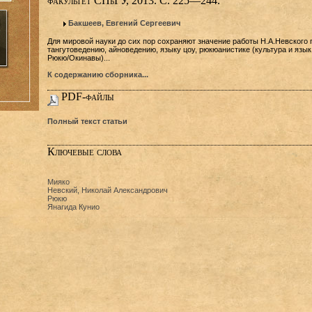
факультет СПбГУ, 2013. С. 225—244.
Бакшеев, Евгений Сергеевич
Для мировой науки до сих пор сохраняют значение работы Н.А.Невского 
тангутоведению, айноведению, языку цоу, рюкюанистике (культура и язык
Рюкю/Окинавы)...
К содержанию сборника...
PDF-файлы
Полный текст статьи
Ключевые слова
Мияко
Невский, Николай Александрович
Рюкю
Янагида Кунио