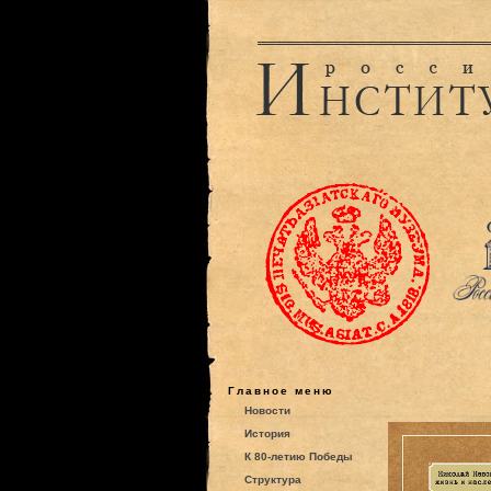
Главное меню
Новости
История
К 80-летию Победы
Структура