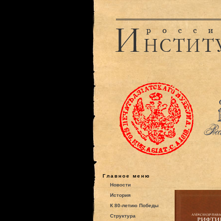
Главное меню
Новости
История
К 80-летию Победы
Структура