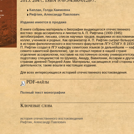
2015. 204 с. ISBN 978-5-4380-0128-7.
Каплан, Голда Хаимовна
Рифтин, Александр Павлович
Издание имеется в продаже
В книге собраны материалы к биографии выдающегося отечественного
востоко- веда-ассириолога и лингвиста А. П. Рифтина (1900-1945):
автобиография, письма, список научных трудов, выдержки из воспомина
коллег, учеников и родных. Как организатор А. П. Рифтин сыграл большу
в истории филологического и восточного факультетов ЛГУ-СПбГУ. В 1933 г
П. Рифтин создал в ЛГУ кафедру семитских языков (в дальнейшем — ка
семито-хамитской филологии), где он открыл первое в нашей стране
отделение ассириологии, поставив на постоянную основу университетск
подготовку специалистов по Шумеру, Аккаду, Вавилонии, Ассирии и друг
странам древней Передней Азии. Материалы, касающиеся этой стороны 
деятельности, также вошли в настоящее издание.
Для всех интересующихся историей отечественного востоковедения.
PDF-файлы
Полный текст монографии
Ключевые слова
история отечественного востоковедения
Рифтин, Александр Павлович