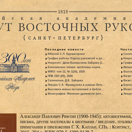
Последние новости
Част
Юбилей С.Л. Бурмистрова
Сконч
График работы Отдела рукописей и до...
Некро
Некролог: Дина Валерьевна Зайцева (1...
Графи
Елисеевские чтения: проблемы корее...
Интер
WMO: том 12, № 1(24), 2026
Выста
ППВ 23/2 (65), 2026
Визит
Скончалась Д.В. Зайцева
Визит 
Лекции С.А. Французова в рамках Летн...
Елисе
Выставка новых поступлений в Библи...
Моног
Монография: Японские древности (ист...
Лекци
Александр Павлович Рифтин (1900-1945): автобиография,
письма, другие материалы к биографии / введение, публик
примечания и приложения Г. X. Каплан. СПб. : Контраст,