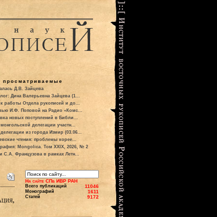
о просматриваемые
алась Д.В. Зайцева
лог: Дина Валерьевна Зайцева (1...
к работы Отдела рукописей и до...
вью И.Ф. Поповой на Радио «Комс...
вка новых поступлений в Библи...
 монгольской делегации участн...
делегации из города Измир (03.06...
евские чтения: проблемы корее...
рафия: Mongolica. Том XXIX, 2026, № 2
и С.А. Французова в рамках Летн...
На сайте СПб ИВР РАН
Всего публикаций
11046
Монографий
1611
Статей
9172
ация,