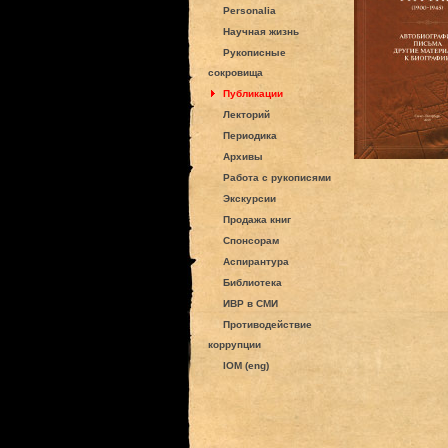
Personalia
Научная жизнь
Рукописные
сокровища
Публикации
Лекторий
Периодика
Архивы
Работа с рукописями
Экскурсии
Продажа книг
Спонсорам
Аспирантура
Библиотека
ИВР в СМИ
Противодействие
коррупции
IOM (eng)