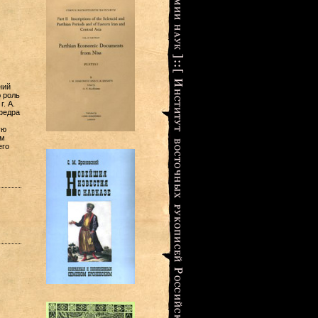
ний
ю роль
. А.
федра
ую
им
его