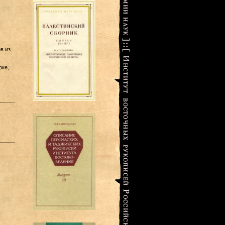
в из
оке,