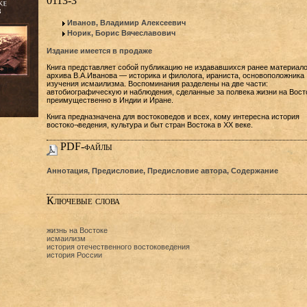
0113-3
Иванов, Владимир Алексеевич
Норик, Борис Вячеславович
Издание имеется в продаже
Книга представляет собой публикацию не издававшихся ранее материало
архива В.А.Иванова — историка и филолога, ираниста, основоположника
изучения исмаилизма. Воспоминания разделены на две части:
автобиографическую и наблюдения, сделанные за полвека жизни на Вост
преимущественно в Индии и Иране.
Книга предназначена для востоковедов и всех, кому интересна история
востоко¬ведения, культура и быт стран Востока в XX веке.
PDF-файлы
Аннотация, Предисловие, Предисловие автора, Содержание
Ключевые слова
жизнь на Востоке
исмаилизм
история отечественного востоковедения
история России