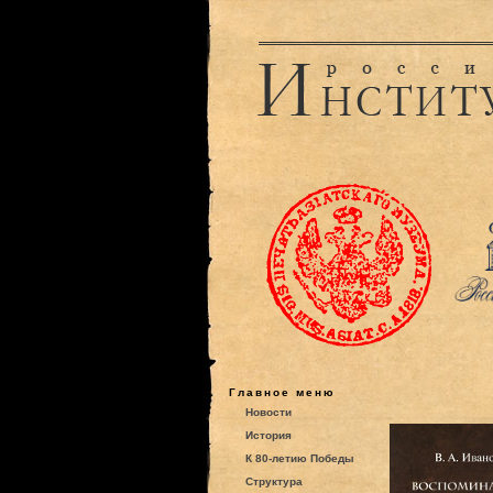
Главное меню
Новости
История
К 80-летию Победы
Структура