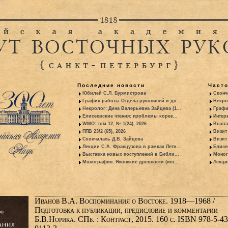
Последние новости
Част
Юбилей С.Л. Бурмистрова
Сконч
График работы Отдела рукописей и до...
Некро
Некролог: Дина Валерьевна Зайцева (1...
Графи
Елисеевские чтения: проблемы корее...
Интер
WMO: том 12, № 1(24), 2026
Выста
ППВ 23/2 (65), 2026
Визит
Скончалась Д.В. Зайцева
Визит 
Лекции С.А. Французова в рамках Летн...
Елисе
Выставка новых поступлений в Библи...
Моног
Монография: Японские древности (ист...
Лекци
Иванов В.А. Воспоминания о Востоке. 1918—1968 /
Подготовка к публикации, предисловие и комментарии
Б.В.Норика. СПб. : Контраст, 2015. 160 с. ISBN 978-5-43