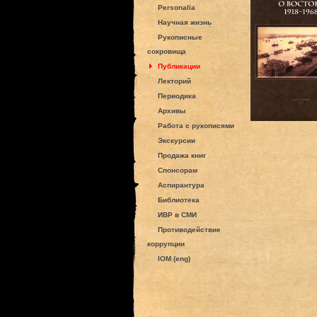
Personalia
Научная жизнь
Рукописные
сокровища
Публикации
Лекторий
Периодика
Архивы
Работа с рукописями
Экскурсии
Продажа книг
Спонсорам
Аспирантура
Библиотека
ИВР в СМИ
Противодействие
коррупции
IOM (eng)