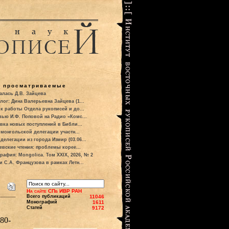
о просматриваемые
алась Д.В. Зайцева
лог: Дина Валерьевна Зайцева (1...
к работы Отдела рукописей и до...
вью И.Ф. Поповой на Радио «Комс...
вка новых поступлений в Библи...
 монгольской делегации участн...
делегации из города Измир (03.06...
евские чтения: проблемы корее...
рафия: Mongolica. Том XXIX, 2026, № 2
и С.А. Французова в рамках Летн...
На сайте СПб ИВР РАН
Всего публикаций
11046
Монографий
1611
Статей
9172
80-