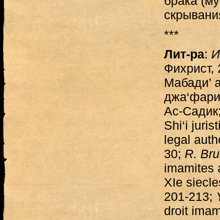
брака (му
скрывания
***
Лит-ра
:
И
Фихрист, 
Мабади’ а
джа‘фари. 
Ас-Садик
Shi‘i juris
legal auth
30;
R. Br
imamites 
XI
е
siecle
201-213;
droit ima