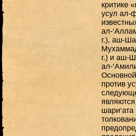
критике 
усул ал-ф
известны
ал-‘Аллам
г.), аш-Ш
Мухаммад
г.) и аш-
ал-‘Амили 
Основной
против ус
следующе
являются
шари‘ата
толкован
предопре