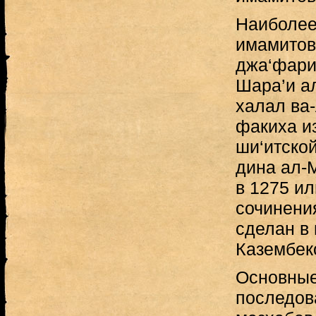
Наиболее
имамитов
джа‘фари
Шара’и а
халал ва-
факиха и
ши‘итско
дина ал-
в 1275 ил
сочинени
сделан в 
Казембек
Основные
последов