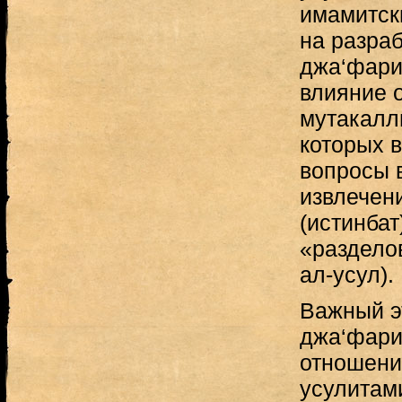
имамитск
на разра
джа‘фари
влияние 
мутакалл
которых 
вопросы 
извлечен
(истинбат
«раздело
ал-усул).
Важный э
джа‘фарит
отношени
усулитам