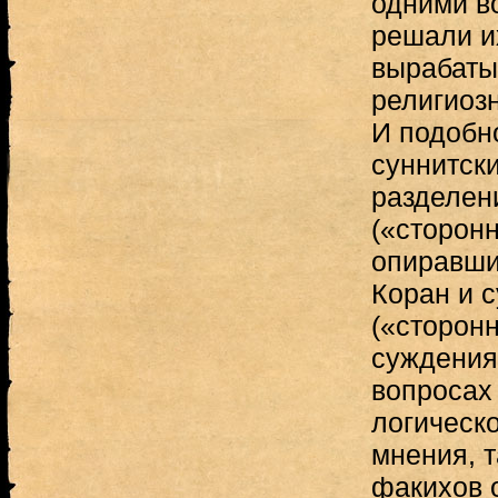
одними в
решали и
вырабаты
религиоз
И подобно
суннитск
разделен
(«сторонн
опиравши
Коран и с
(«сторон
суждения
вопросах
логическ
мнения, т
факихов 