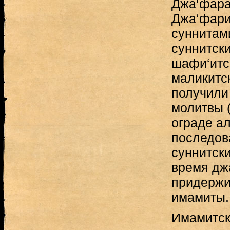
Джа‘фара 
Джа‘фари
суннитам
суннитск
шафи‘итс
маликитск
получили
молитвы 
ограде ал
последов
суннитск
время дж
придержи
имамиты.
Имамитск