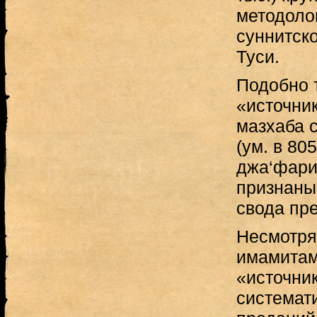
методоло
суннитско
Туси.
Подобно 
«источни
мазхаба 
(ум. в 805
джа‘фари
признаны
свода пре
Несмотря
имамитам
«источник
системат