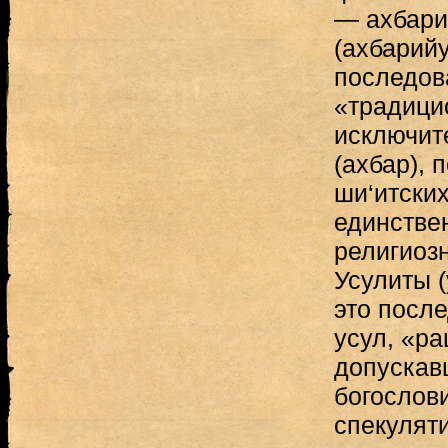
— ахбари
(ахбарийу
последов
«традици
исключит
(ахбар), 
ши‘итских
единстве
религиозн
Усулиты (
это после
усул, «р
допускав
богослов
спекулят