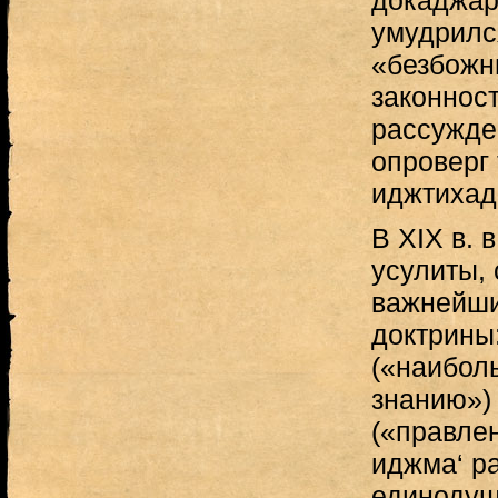
докаджар
умудрилс
«безбожн
законнос
рассужде
опроверг 
иджтихад
В XIX в. 
усулиты,
важнейши
доктрины
(«наибол
знанию»)
(«правле
иджма‘ р
единодуш