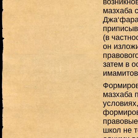
возникно
мазхаба 
Джа‘фара
приписыв
(в частно
он излож
правовог
затем в 
имамитов
Формиров
мазхаба 
условиях,
формиров
правовые
школ не 