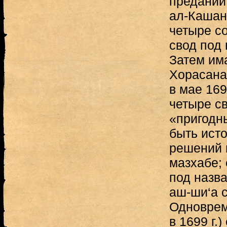
преданий 
ал-Кашани
четыре с
свод под
Затем им
Хорасана 
в мае 169
четыре с
«пригодн
быть ист
решений 
мазхабе;
под назв
аш-ши‘а с
Одноврем
в 1699 г.