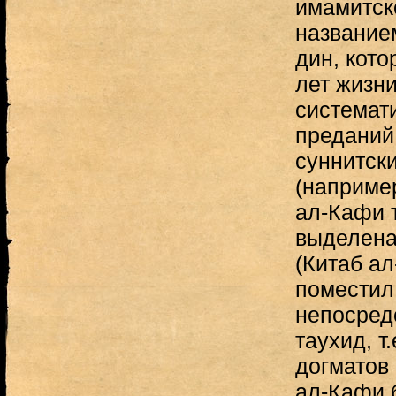
имамитск
название
дин, кото
лет жизни
системат
преданий.
суннитск
(например
ал-Кафи 
выделена
(Китаб ал
поместил 
непосредс
таухид, т
догматов
ал-Кафи 