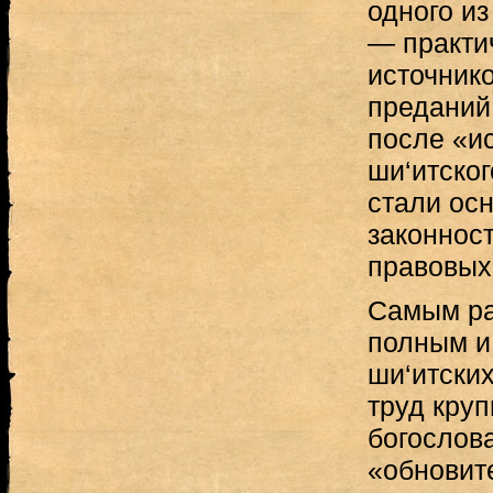
одного из
— практи
источнико
преданий
после «и
ши‘итског
стали ос
законнос
правовых
Самым ра
полным и
ши‘итски
труд кру
богослова
«обновит