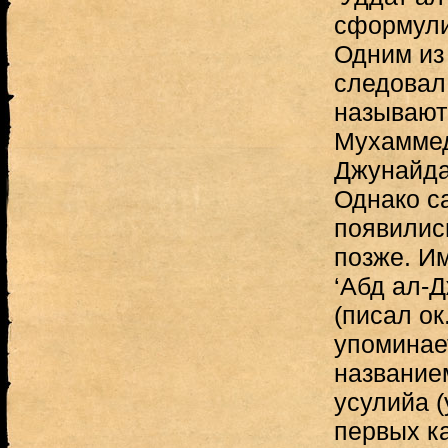
сформули
Одним из
следовал
называют
Мухаммед
Джунайда 
Однако с
появилис
позже. И
‘Абд ал-
(писал ок
упоминае
название
усулийа (
первых ка