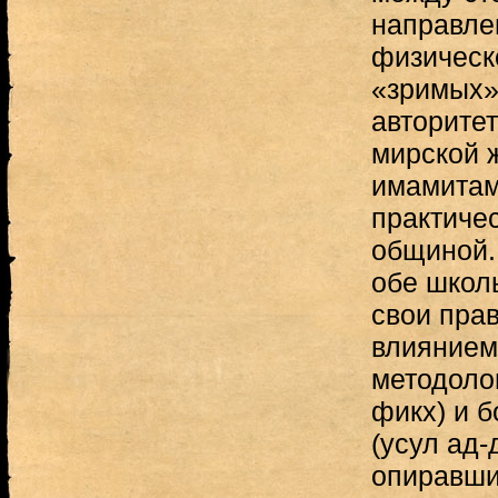
направле
физическ
«зримых»
авторитет
мирской ж
имамитам
практичес
общиной. 
обе школ
свои пра
влиянием
методолог
фикх) и 
(усул ад-
опиравши