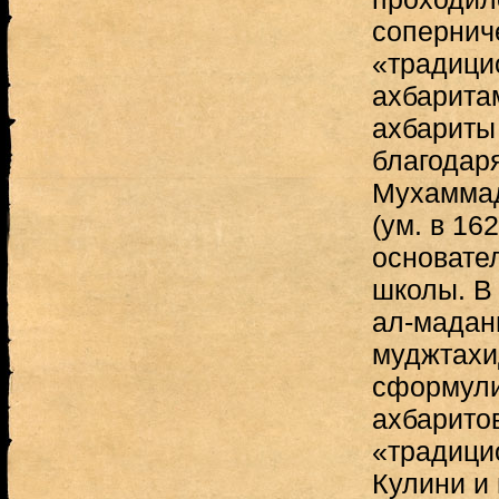
сопернич
«традици
ахбаритам
ахбариты
благодар
Мухаммад
(ум. в 162
основате
школы. В
ал-мадан
муджтахи
сформули
ахбаритов
«традици
Кулини и 