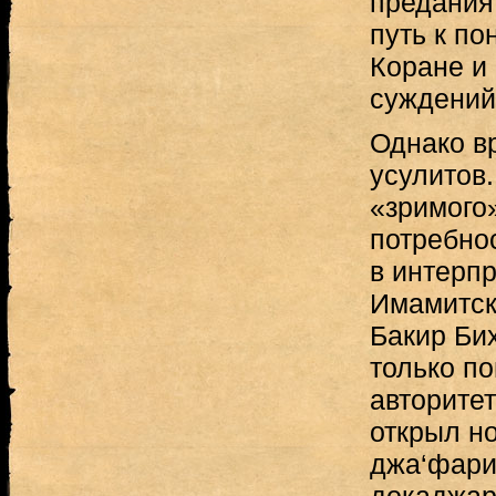
предания
путь к п
Коране и 
суждений
Однако в
усулитов.
«зримого
потребно
в интерпр
Имамитск
Бакир Би
только п
авторитет
открыл но
джа‘фари