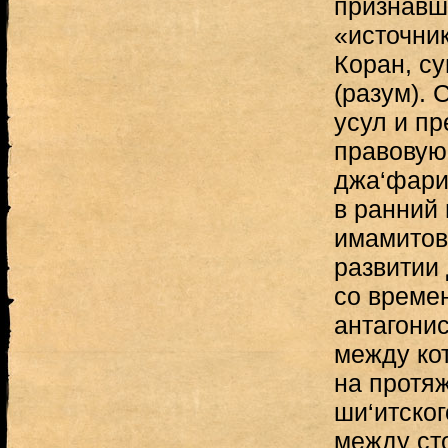
признавш
«источник
Коран, су
(разум). 
усул и пр
правовую
джа‘фари
в ранний
имамитов,
развитии
со време
антагони
между ко
на протя
ши‘итско
между ст