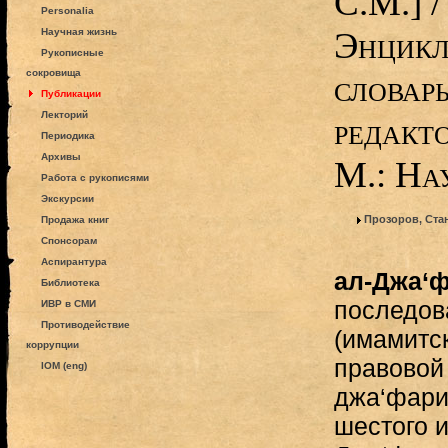
С.М.] /
Personalia
Энцикл
Научная жизнь
Рукописные
сокровища
словар
Публикации
Лекторий
редакто
Периодика
Архивы
М.: На
Работа с рукописями
Экскурсии
Прозоров, Ста
Продажа книг
Спонсорам
Аспирантура
ал-Джа‘
Библиотека
последов
ИВР в СМИ
Противодействие
(имамитск
коррупции
правовой
IOM (eng)
джа‘фари
шестого 