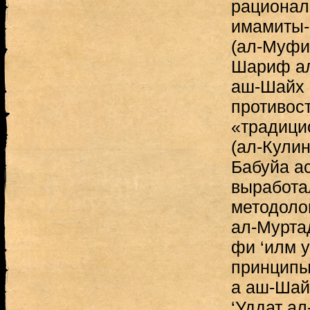
рационал
имамиты-
(ал-Муфид
Шариф ал-
аш-Шайх а
противос
«традици
(ал-Кулин
Бабуйа ас
выработа
методоло
ал-Муртад
фи ‘илм 
принципы
а аш-Шайх
‘Уддат ал