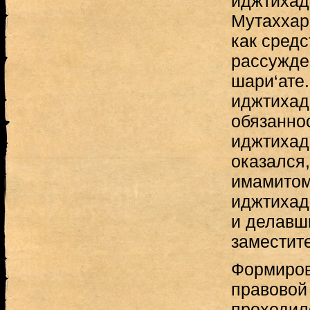
иджтихад 
Мутаххар
как сред
рассужде
шари‘ате
иджтихад
обязанно
иджтихад
оказался,
имамитом
иджтихад 
и делавш
заместит
Формиров
правовой
проходил