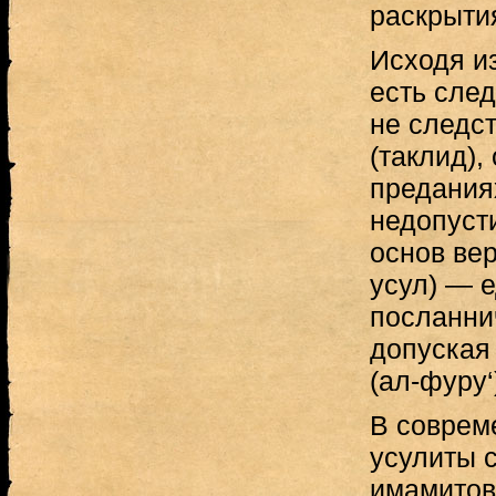
раскрыти
Исходя из
есть след
не следс
(таклид),
предания
недопуст
основ вер
усул) — 
посланни
допуская 
(ал-фуру‘
В соврем
усулиты 
имамитов