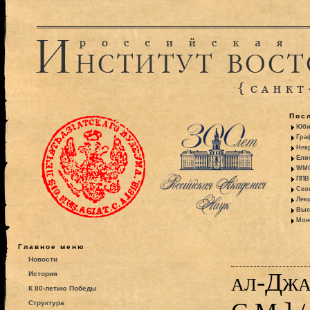
Пос
Юби
Гра
Некр
Ели
WMO:
ППВ 
Ско
Лекц
Выс
Моно
Главное меню
Новости
ал-Джа
История
К 80-летию Победы
Структура