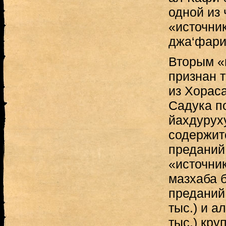
одной из 
«источник
джа‘фари
Вторым «
признан 
из Хорас
Садука п
йахдуруху
содержит
преданий
«источни
мазхаба 
преданий 
тыс.) и а
тыс.) кру