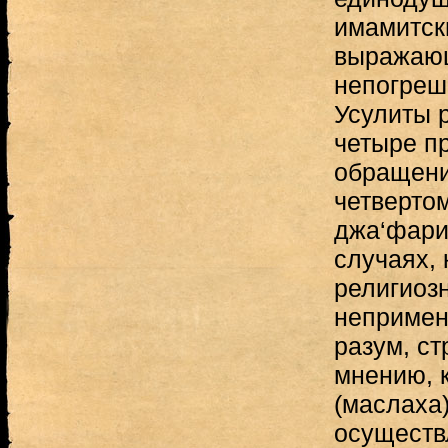
имамитск
выражаю
непогреш
Усулиты 
четыре п
обращения
четверто
джа‘фари
случаях, 
религиоз
непримен
разум, ст
мнению, 
(маслаха)
осуществ