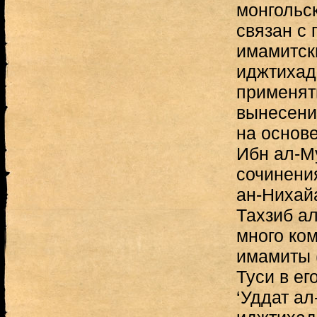
монгольс
связан с
имамитск
иджтихад
применят
вынесени
на основ
Ибн ал-Му
сочинения
ан-Нихай
Тахзиб а
много ко
имамиты 
Туси в ег
‘Уддат ал