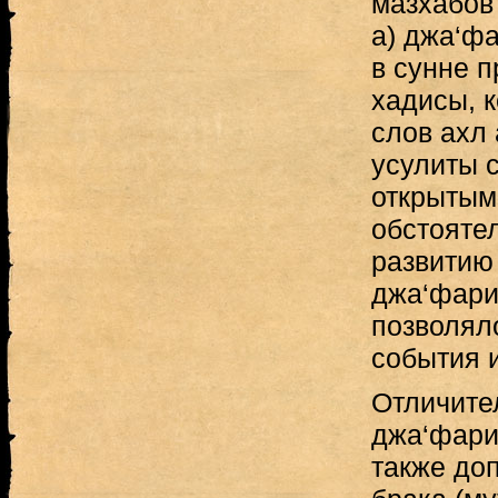
мазхабов
а) джа‘фа
в сунне п
хадисы, 
слов ахл 
усулиты 
открытым
обстояте
развитию
джа‘фари
позволял
события 
Отличите
джа‘фари
также до