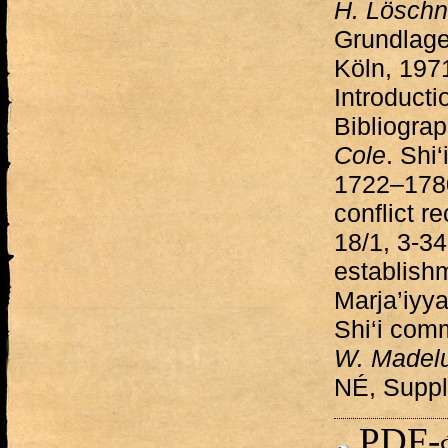
H. Löschn
Grundlage
Köln, 197
Introducti
Bibliograp
Cole
. Shi‘
1722–1780
conflict r
18/1, 3-3
establishm
Marja’iyya
Shi‘i com
W. Madel
NÉ, Suppl.
PDF-