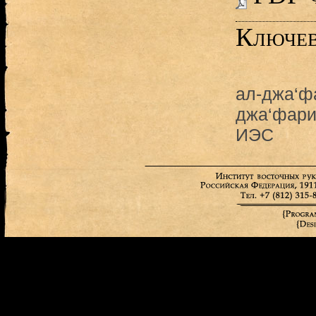
Ключев
ал-джа‘ф
джа‘фар
ИЭС