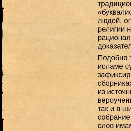
традицио
«буквалис
людей, о
религии н
рационал
доказател
Подобно 
исламе с
зафиксир
сборника
из источн
вероучени
так и в ш
собрание 
слов има