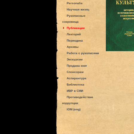
Personalia
Научная жизнь
Рукописные
сокровища
Публикации
Лекторий
Периодика
Архивы
Работа с рукописями
Экскурсии
Продажа книг
Спонсорам
Аспирантура
Библиотека
ИВР в СМИ
Противодействие
коррупции
IOM (eng)