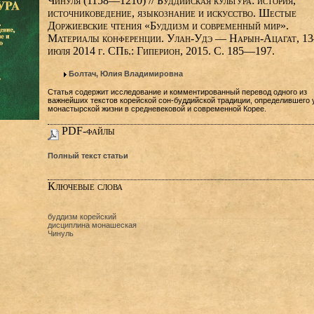
Чинуля (1158—1210) // Буддийская культура: история,
источниковедение, языкознание и искусство. Шестые
Доржиевские чтения «Буддизм и современный мир».
Материалы конференции. Улан-Удэ — Нарын-Ацагат, 13
июля 2014 г. СПб.: Гиперион, 2015. С. 185—197.
Болтач, Юлия Владимировна
Статья содержит исследование и комментированный перевод одного из
важнейших текстов корейской сон-буддийской традиции, определившего 
монастырской жизни в средневековой и современной Корее.
PDF-файлы
Полный текст статьи
Ключевые слова
буддизм корейский
дисциплина монашеская
Чинуль