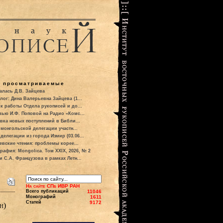
о просматриваемые
алась Д.В. Зайцева
лог: Дина Валерьевна Зайцева (1...
к работы Отдела рукописей и до...
вью И.Ф. Поповой на Радио «Комс...
вка новых поступлений в Библи...
 монгольской делегации участн...
делегации из города Измир (03.06...
евские чтения: проблемы корее...
рафия: Mongolica. Том XXIX, 2026, № 2
и С.А. Французова в рамках Летн...
На сайте СПб ИВР РАН
Всего публикаций
11046
Монографий
1611
Статей
9172
н)