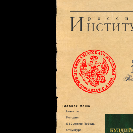
Главное меню
Новости
История
К 80-летию Победы
Структура