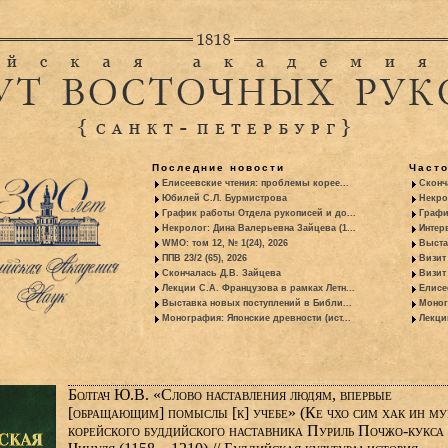
Последние новости
Част
Елисеевские чтения: проблемы корее...
Сконч
Юбилей С.Л. Бурмистрова
Некро
График работы Отдела рукописей и до...
Графи
Некролог: Дина Валерьевна Зайцева (1...
Интер
WMO: том 12, № 1(24), 2026
Выста
ППВ 23/2 (65), 2026
Визит
Скончалась Д.В. Зайцева
Визит 
Лекции С.А. Французова в рамках Летн...
Елисе
Выставка новых поступлений в Библи...
Моног
Монография: Японские древности (ист...
Лекци
Болтач Ю.В. «Слово наставления людям, впервые
[обращающим] помыслы [к] учебе» (Ке чхо сим хак ин му
корейского буддийского наставника Пуриль Почжо-кукса