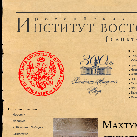
Пос
Ели
Юби
Гра
Некр
WMO:
ППВ 
Ско
Лекц
Выс
Моно
Главное меню
Новости
Махтум
История
К 80-летию Победы
Структура