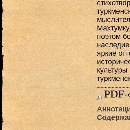
стихотво
туркменск
мыслителя
Махтумку
поэтом б
наследие
яркие от
историче
культуры
туркменск
PDF-
Аннотаци
Содержа