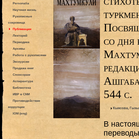
стихотв
Personalia
туркме
Научная жизнь
Рукописные
сокровища
Посвящ
Публикации
Лекторий
со дня
Периодика
Архивы
Махтум
Работа с рукописями
Экскурсии
редакц
Продажа книг
Спонсорам
Ашгаба
Аспирантура
Библиотека
544 с.
ИВР в СМИ
Противодействие
коррупции
Кыясова, Гызы
IOM (eng)
В настоя
переводы