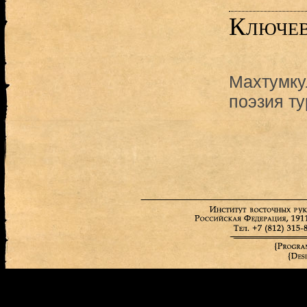
Ключев
Махтумку
поэзия т