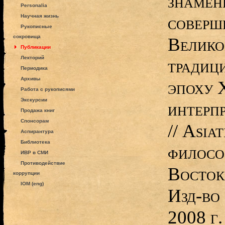
знамен
Personalia
соверш
Научная жизнь
Рукописные
сокровища
Велико
Публикации
Лекторий
традиц
Периодика
Архивы
эпоху 
Работа с рукописями
Экскурсии
интерп
Продажа книг
Спонсорам
// Asia
Аспирантура
Библиотека
филосо
ИВР в СМИ
Противодействие
Востока
коррупции
IOM (eng)
Изд-во 
2008 г