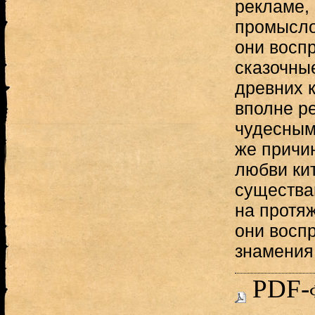
рекламе,
промысло
они восп
сказочны
древних 
вполне р
чудесным
же причи
любви кит
существам
на протя
они восп
знамения 
PDF-