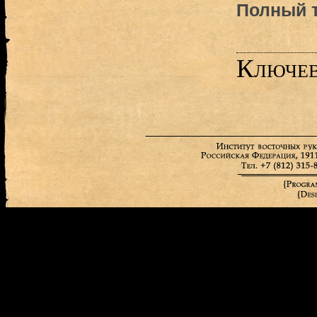
Полный т
Ключев