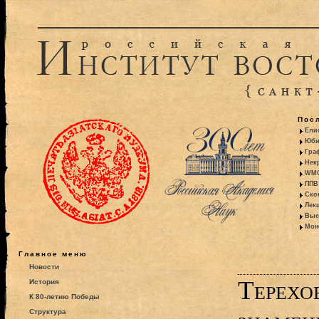
Пос
Ели
Юби
Гра
Некр
WMO:
ППВ 
Ско
Лекц
Выс
Моно
Главное меню
Новости
Терехо
История
К 80-летию Победы
Структура