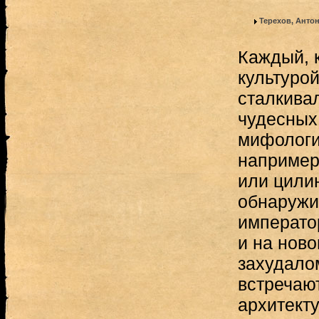
Терехов, Анто
Каждый, 
культурой
сталкива
чудесных 
мифологи
например
или цилин
обнаружит
императо
и на ново
захудало
встречаю
архитект