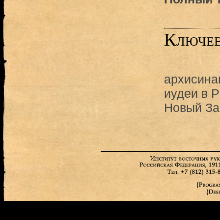
Ключев
архисина
иудеи в 
Новый За