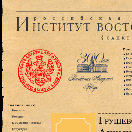
Пос
Кон
Ели
Юби
Гра
Некр
WMO:
ППВ 
Ско
Лекц
Выс
Главное меню
Новости
Грушев
История
К 80-летию Победы
Структура