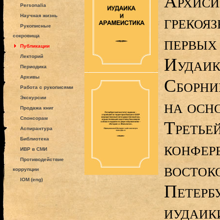
Архиси
Personalia
грекоя
Научная жизнь
Рукописные
сокровища
первых 
Публикации
Лекторий
Иудаик
Периодика
Архивы
Сборни
Работа с рукописями
Экскурсии
на осн
Продажа книг
Спонсорам
Третье
Аспирантура
Библиотека
конфер
ИВР в СМИ
Противодействие
восток
коррупции
IOM (eng)
Петерб
иудаик