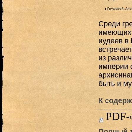
Грушевой, Але
Среди гр
имеющих 
иудеев в
встречает
из разли
империи 
архисина
быть и м
К содерж
PDF-
Полный т