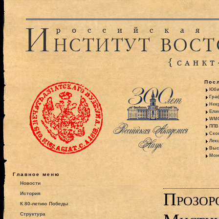
Пос
Юби
Гра
Некр
Ели
WMO:
ППВ 
Ско
Лекц
Выс
Моно
Главное меню
Новости
Прозор
История
К 80-летию Победы
Структура