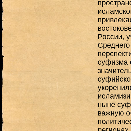
простран
исламско
привлека
востоков
России, 
Среднего 
перспект
суфизма 
значител
суфийско
укоренил
исламизи
ныне суф
важную о
политиче
регионах