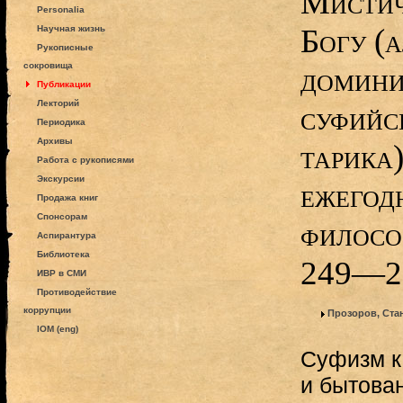
Мистич
Personalia
Богу (
Научная жизнь
Рукописные
сокровища
домини
Публикации
Лекторий
суфийс
Периодика
Архивы
тарика)
Работа с рукописями
Экскурсии
ежегод
Продажа книг
Спонсорам
филосо
Аспирантура
Библиотека
249—2
ИВР в СМИ
Противодействие
коррупции
Прозоров, Ста
IOM (eng)
Суфизм к
и бытова