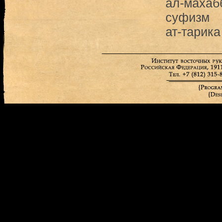
ал-махаб
суфизм
ат-тарика