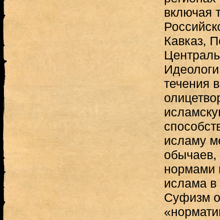
включая 
Российск
Кавказ, 
Централь
Идеологи
течения в
олицетво
исламску
способст
исламу м
обычаев,
нормами 
ислама в
Суфизм о
«нормати