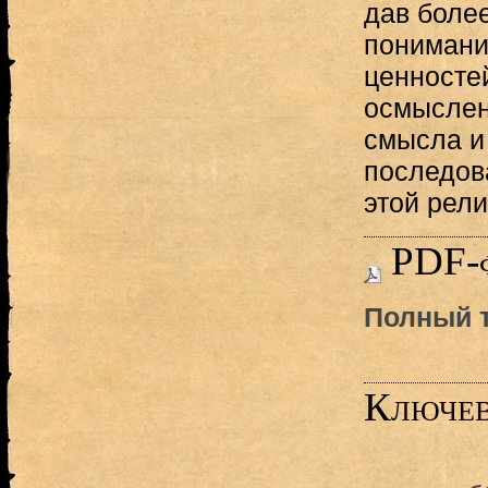
дав более
понимани
ценносте
осмыслен
смысла и
последов
этой рели
PDF-
Полный т
Ключев