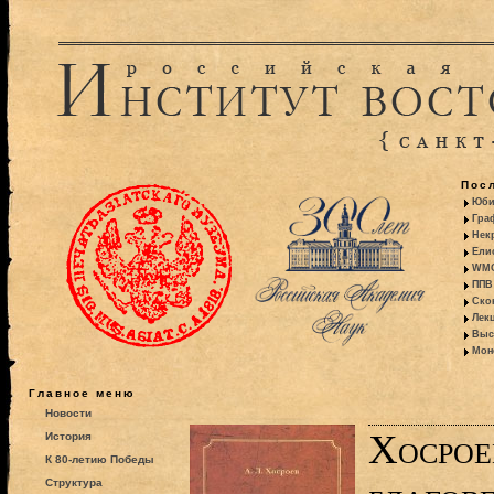
Пос
Юби
Гра
Некр
Ели
WMO:
ППВ 
Ско
Лекц
Выс
Моно
Главное меню
Новости
Хосрое
История
К 80-летию Победы
Структура