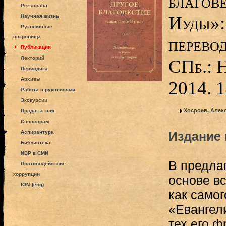
благов
Personalia
Иуды»:
Научная жизнь
Рукописные
сокровища
перево
Публикации
Лекторий
СПб.: 
Периодика
Архивы
2014. 1
Работа с рукописями
Экскурсии
Хосроев, Алек
Продажа книг
Спонсорам
Аспирантура
Издание 
Библиотека
ИВР в СМИ
В предлаг
Противодействие
коррупции
основе в
IOM (eng)
как самог
«Евангели
тех его ф