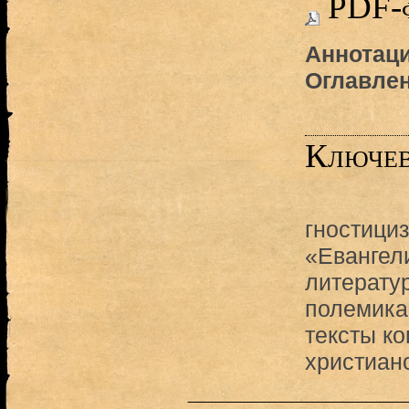
PDF-
Аннотаци
Оглавле
Ключев
гностици
«Евангел
литерату
полемика
тексты ко
христиан