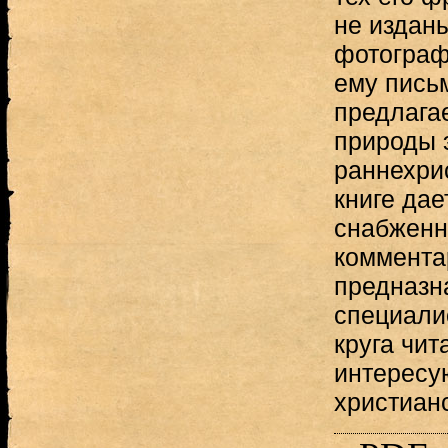
не изданы
фотограф
ему пись
предлагае
природы 
раннехри
книге дае
снабженн
коммента
предназн
специалис
круга чит
интересу
христианс